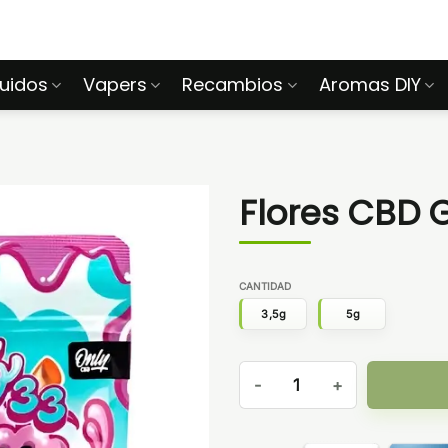
quidos
Vapers
Recambios
Aromas DIY
Flores CBD 
CANTIDAD
3,5g
5g
Flores CBD Gelato 33 Only C