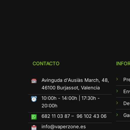
CONTACTO
INFO
Pr
Avinguda d'Ausiàs March, 48,
46100 Burjassot, Valencia
En
10:00h - 14:00h | 17:30h -
De
20:00h
Ga
682 11 03 87 – 96 102 43 06
info@vaperzone.es