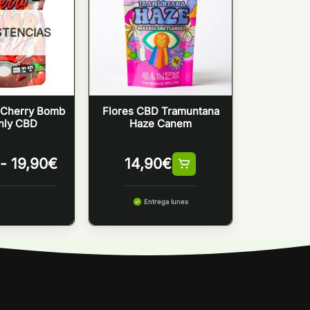
STENCIAS
 Cherry Bomb
Flores CBD Tramuntana
Only CBD
Haze Canem
Rango
-
19,90
€
14,90
€
de
precios:
desde
Entrega lunes
14,90€
hasta
19,90€