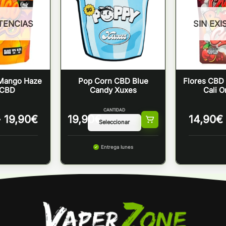
STENCIAS
SIN EXI
 Mango Haze
Pop Corn CBD Blue
Flores CBD
 CBD
Candy Xuxes
Cali 
CANTIDAD
Rango
-
19,90
€
19,90
€
14,90
€
de
precios:
desde
Entrega lunes
14,90€
hasta
19,90€