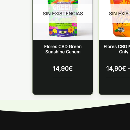
TENCIAS
SIN EXISTENCIAS
SIN EXI
ush Mintz
Flores CBD Green
Flores CBD
xes
Sunshine Canem
Only
0
€
14,90
€
14,90
€