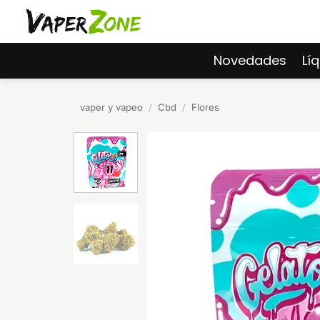
Saltar
al
contenido
Novedades
Lí
vaper y vapeo
/
Cbd
/
Flores