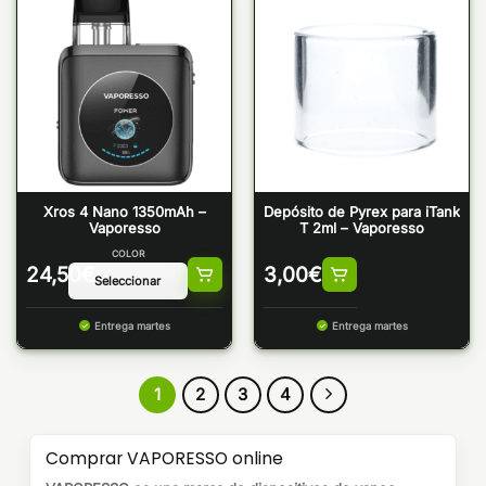
Xros 4 Nano 1350mAh –
Depósito de Pyrex para iTank
Vaporesso
T 2ml – Vaporesso
COLOR
24,50
€
3,00
€
Entrega martes
Entrega martes
1
2
3
4
Comprar VAPORESSO online