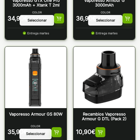
Vaporesso GTX One Pro
Vaporesso Armour G
3000mAh + Xtank T 2ml
3000mAh
COLOR
COLOR
34,90
€
36,90
€
Entrega martes
Entrega martes
Vaporesso Armour GS 80W
Recambios Vaporesso
Armour G DTL (Pack 2)
COLOR
35,90
€
10,90
€