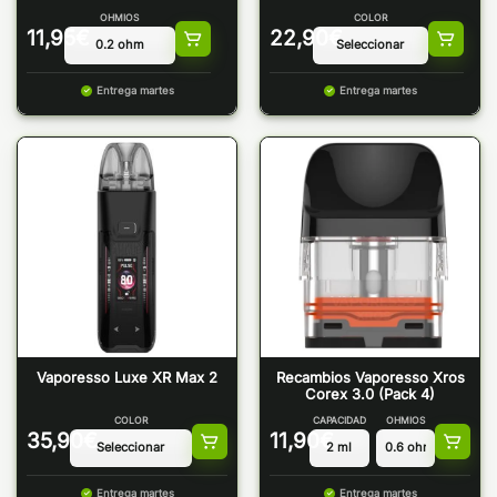
OHMIOS
COLOR
11,95
€
22,90
€
Entrega martes
Entrega martes
Vaporesso Luxe XR Max 2
Recambios Vaporesso Xros
Corex 3.0 (Pack 4)
COLOR
CAPACIDAD
OHMIOS
35,90
€
11,90
€
Entrega martes
Entrega martes