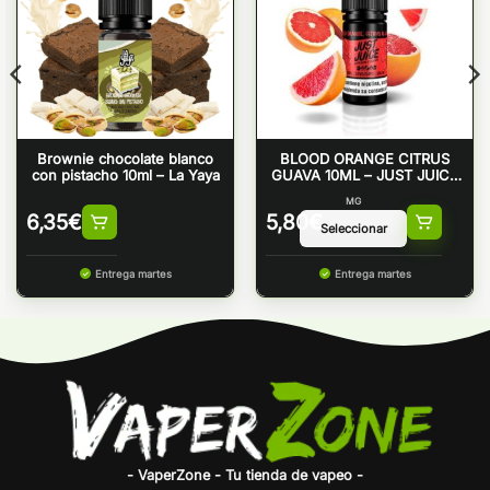
Brownie chocolate blanco
BLOOD ORANGE CITRUS
con pistacho 10ml – La Yaya
GUAVA 10ML – JUST JUICE
50/50
MG
6,35
€
5,80
€
Entrega martes
Entrega martes
- VaperZone - Tu tienda de vapeo -