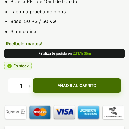
Botella PET de 10ml de líquido
Tapón a prueba de niños
Base: 50 PG / 50 VG
Sin nicotina
¡Recíbelo martes!
Finaliza tu pedido en
2d 17h 35m
En stock
Lemon Cake 10ml - La Yaya cantidad
AÑADIR AL CARRITO