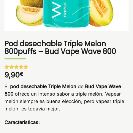
Pod desechable Triple Melon
800puffs – Bud Vape Wave 800
9,90
€
Valorado
1
con
5
de 5
en base a
El
pod desechable Triple Melon
de
Bud Vape Wave
valoración
de un
800
ofrece un intenso sabor a triple melón. Vapear
cliente
melón siempre es buena elección, pero vapear triple
melón, es todavía mejor.
Características: