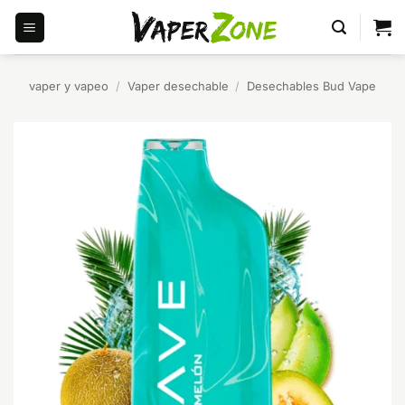
Saltar
al
contenido
vaper y vapeo
/
Vaper desechable
/
Desechables Bud Vape