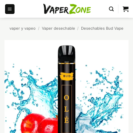
Saltar
al
contenido
vaper y vapeo
/
Vaper desechable
/
Desechables Bud Vape