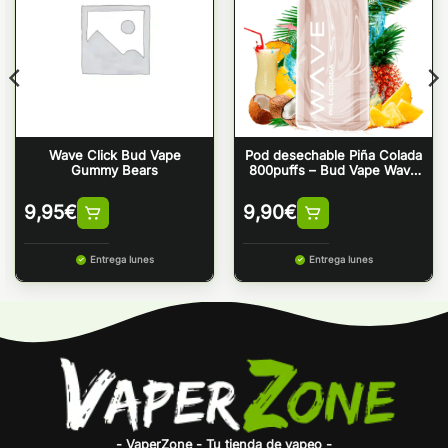
Wave Click Bud Vape
Pod desechable Piña Colada
Gummy Bears
800puffs – Bud Vape Wave
800
9,95
€
9,90
€
Entrega lunes
Entrega lunes
- VaperZone - Tu tienda de vapeo -