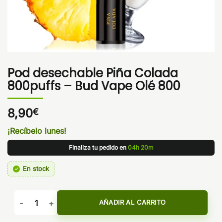
Pod desechable Piña Colada
800puffs – Bud Vape Olé 800
8,90
€
¡Recíbelo lunes!
Finaliza tu pedido en
04h 20m
En stock
Pod desechable Piña Colada 800puffs - Bud Vape Olé 800 c
AÑADIR AL CARRITO