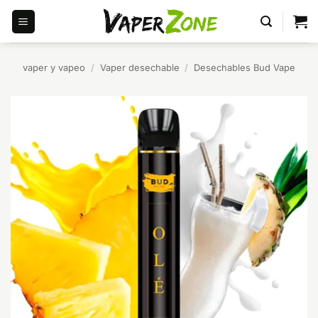
Saltar
al
contenido
vaper y vapeo
/
Vaper desechable
/
Desechables Bud Vape