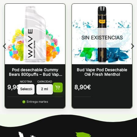
SIN EXISTENCIAS
Pod desechable Gummy
Bud Vape Pod Desechable
Bears 800puffs – Bud Vape
Olé Fresh Menthol
Wave 800
NICOTINA
CAPACIDAD
9,90
€
8,90
€
Entrega martes