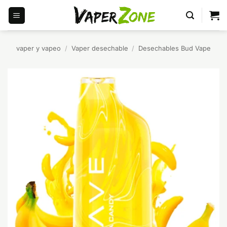
Saltar
al
contenido
vaper y vapeo
/
Vaper desechable
/
Desechables Bud Vape