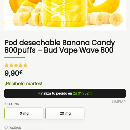
Pod desechable Banana Candy
800puffs – Bud Vape Wave 800
9,90
€
Valorado
1
con
5
de 5
en base a
¡Recíbelo martes!
valoración
de un
Finaliza tu pedido en
2d 01h 52m
cliente
LIMPIAR
NICOTINA
0 mg
20 mg
CAPACIDAD