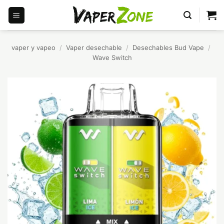
Saltar
al
contenido
vaper y vapeo
/
Vaper desechable
/
Desechables Bud Vape
/
Wave Switch