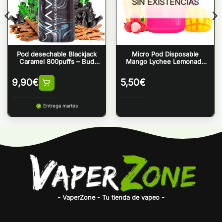
SIN EXISTENCIAS
Pod desechable Blackjack
Micro Pod Disposable
Caramel 800puffs – Bud
Mango Lychee Lemonade
Vape Wave 800
ZERO NICOTINE
9,90
€
5,50
€
Entrega martes
- VaperZone - Tu tienda de vapeo -