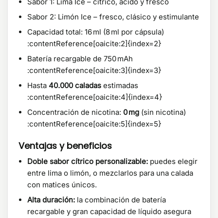
Sabor 1: Lima Ice – cítrico, ácido y fresco
Sabor 2: Limón Ice – fresco, clásico y estimulante
Capacidad total: 16 ml (8 ml por cápsula)
:contentReference[oaicite:2]{index=2}
Batería recargable de 750 mAh
:contentReference[oaicite:3]{index=3}
Hasta
40.000 caladas
estimadas
:contentReference[oaicite:4]{index=4}
Concentración de nicotina:
0 mg
(sin nicotina)
:contentReference[oaicite:5]{index=5}
Ventajas y beneficios
Doble sabor cítrico personalizable:
puedes elegir
entre lima o limón, o mezclarlos para una calada
con matices únicos.
Alta duración:
la combinación de batería
recargable y gran capacidad de líquido asegura