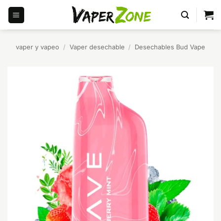
Saltar
al
contenido
vaper y vapeo
/
Vaper desechable
/
Desechables Bud Vape