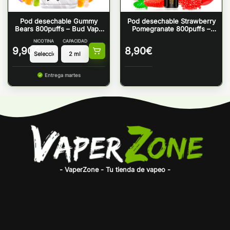
Pod desechable Gummy
Pod desechable Strawberry
Bears 800puffs – Bud Vape
Pomegranate 800puffs –
Wave 800
Bud Vape Olé 800
NICOTINA
CAPACIDAD
9,90
€
8,90
€
Entrega martes
- VaperZone - Tu tienda de vapeo -