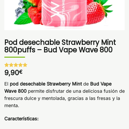
Pod desechable Strawberry Mint
800puffs – Bud Vape Wave 800
9,90
€
Valorado
1
con
5
de 5
en base a
El
pod desechable Strawberry Mint
de
Bud Vape
valoración
de un
Wave 800
permite disfrutar de una deliciosa fusión de
cliente
frescura dulce y mentolada, gracias a las fresas y la
menta.
Características: