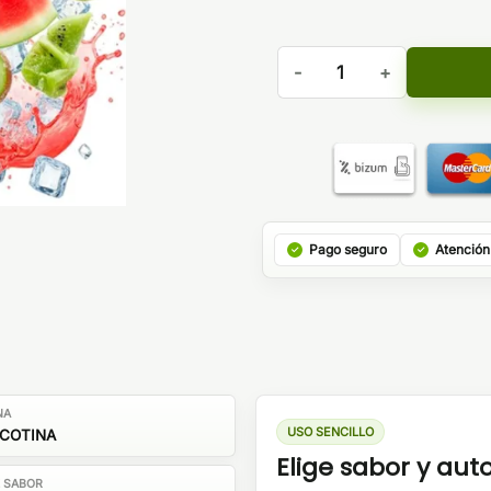
Wave Switch Bud Vape Sandi
Pago seguro
Atención
NA
USO SENCILLO
ICOTINA
Elige sabor y au
E SABOR