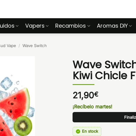
quidos
Vapers
Recambios
Aromas DIY
Bud Vape
/
Wave Switch
Wave Switc
Kiwi Chicle 
21,90
€
¡Recíbelo martes!
Finali
En stock