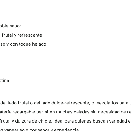
oble sabor
 frutal y refrescante
oso y con toque helado
otina
del lado frutal o del lado dulce‑refrescante, o mezclarlos para u
atería recargable permiten muchas caladas sin necesidad de r
rutal y dulzura de chicle, ideal para quienes buscan variedad e
 vapear solo por sabor y experiencia.