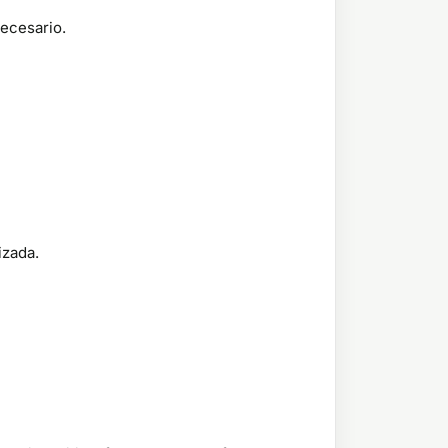
necesario.
izada.