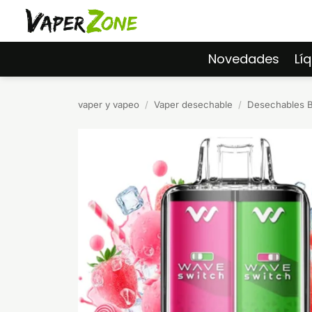
Saltar
al
contenido
Novedades
Lí
vaper y vapeo
/
Vaper desechable
/
Desechables 