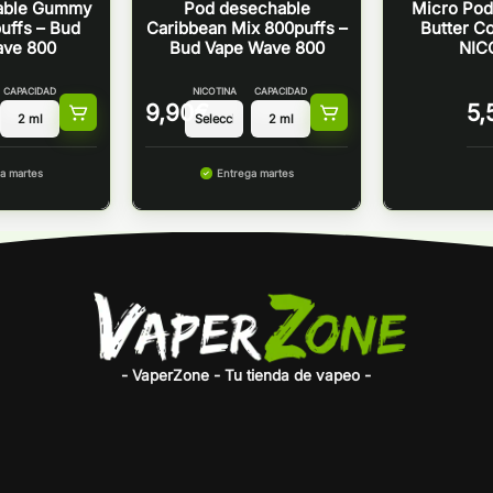
able Gummy
Pod desechable
Micro Pod
uffs – Bud
Caribbean Mix 800puffs –
Butter C
ave 800
Bud Vape Wave 800
NIC
CAPACIDAD
NICOTINA
CAPACIDAD
9,90
€
5,
a martes
Entrega martes
- VaperZone - Tu tienda de vapeo -