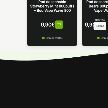
ble Kiwi
Pod desechable
Pod desech
00puffs –
Strawberry Mint 800puffs
Bears 800p
Wave 800
– Bud Vape Wave 800
Vape W
CAPACIDAD
NICOTINA
9,90
€
9,90
€
 martes
Entrega martes
Entreg