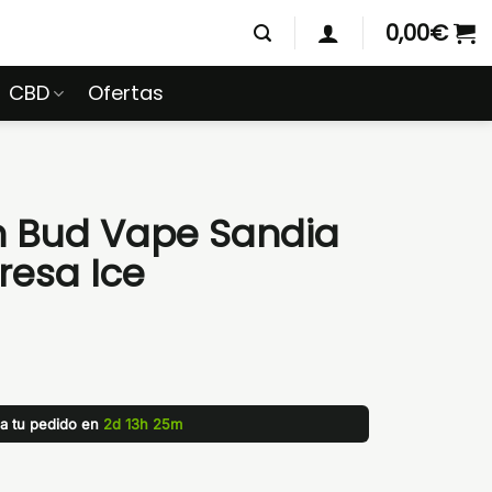
0,00
€
CBD
Ofertas
h Bud Vape Sandia
Fresa Ice
za tu pedido en
2d 13h 25m