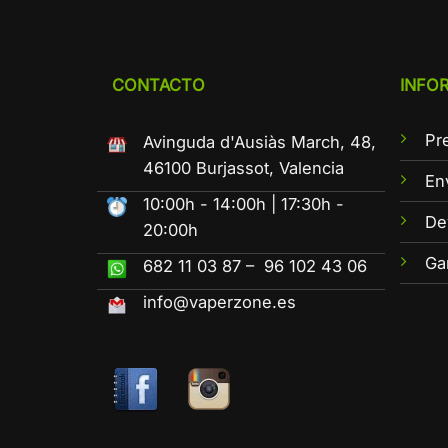
CONTACTO
INFO
Pr
Avinguda d'Ausiàs March, 48,
46100 Burjassot, Valencia
En
10:00h - 14:00h | 17:30h -
De
20:00h
Ga
682 11 03 87 – 96 102 43 06
info@vaperzone.es