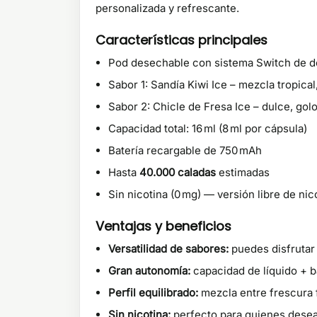
personalizada y refrescante.
Características principales
Pod desechable con sistema Switch de d
Sabor 1: Sandía Kiwi Ice – mezcla tropical,
Sabor 2: Chicle de Fresa Ice – dulce, gol
Capacidad total: 16 ml (8 ml por cápsula)
Batería recargable de 750 mAh
Hasta
40.000 caladas
estimadas
Sin nicotina (0 mg) — versión libre de nic
Ventajas y beneficios
Versatilidad de sabores:
puedes disfrutar 
Gran autonomía:
capacidad de líquido + b
Perfil equilibrado:
mezcla entre frescura f
Sin nicotina:
perfecto para quienes desean