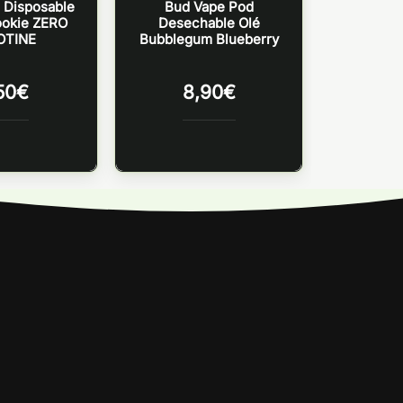
 Disposable
Bud Vape Pod
ookie ZERO
Desechable Olé
OTINE
Bubblegum Blueberry
50
€
8,90
€