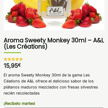
Aroma Sweety Monkey 30ml – A&L
(Les Créations)
15,95
€
Valorado
1
con
5
de 5
en base a
El aroma Sweety Monkey 30ml de la gama Les
valoración
de un
Céations de A&L ofrece el delicioso sabor de los
cliente
plátanos maduros mezclados con fresas silvestres
recién recolectadas
¡Recíbelo martes!