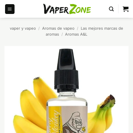
Saltar
al
contenido
vaper y vapeo
/
Aromas de vapeo
/
Las mejores marcas de
aromas
/
Aromas A&L