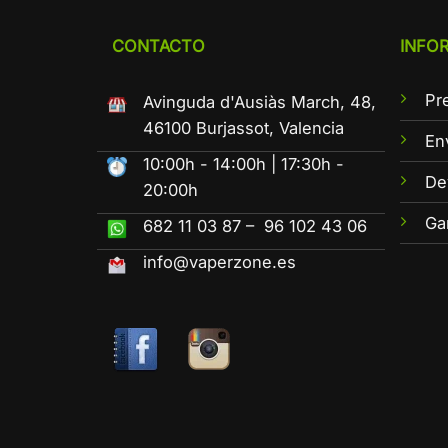
CONTACTO
INFO
Pr
Avinguda d'Ausiàs March, 48,
46100 Burjassot, Valencia
En
10:00h - 14:00h | 17:30h -
De
20:00h
Ga
682 11 03 87 – 96 102 43 06
info@vaperzone.es