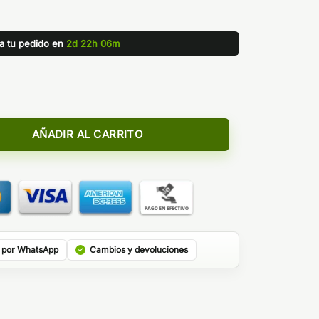
za tu pedido en
2d 22h 06m
DEN POTION) - A&L cantidad
AÑADIR AL CARRITO
 por WhatsApp
Cambios y devoluciones