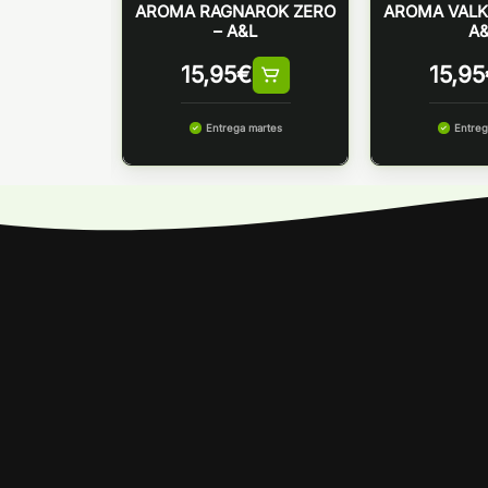
THAN V2 –
AROMA RAGNAROK ZERO
AROMA VALK
L
– A&L
A
€
15,95
€
15,95
 martes
Entrega martes
Entreg