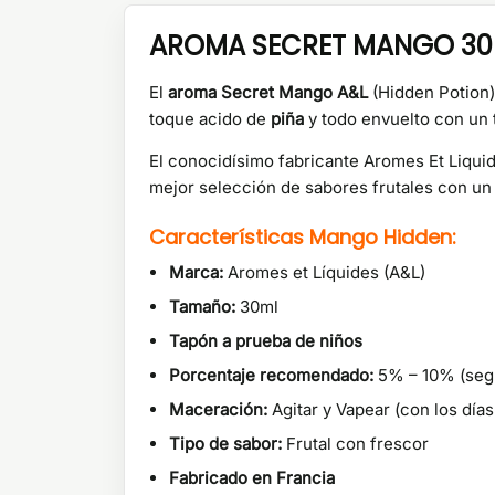
AROMA SECRET MANGO 30M
El
aroma Secret Mango A&L
(Hidden Potion)
toque acido de
piña
y todo envuelto con un 
El conocidísimo fabricante Aromes Et Liqui
mejor selección de sabores frutales con un 
Características Mango Hidden:
Marca:
Aromes et Líquides (A&L)
Tamaño:
30ml
Tapón a prueba de niños
Porcentaje recomendado:
5% – 10% (según
Maceración:
Agitar y Vapear (con los días
Tipo de sabor:
Frutal con frescor
Fabricado en Francia