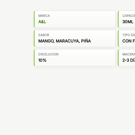
MARCA
CAPACI
A&L
30ML
SABOR
TIPO D
MANGO, MARACUYA, PIÑA
CON 
DISOLUCION
MACER
10%
2-3 D