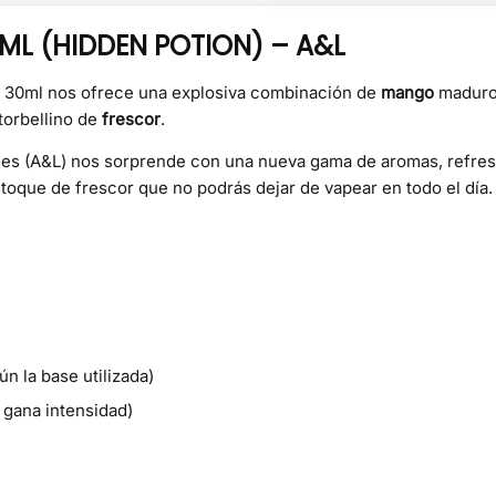
L (HIDDEN POTION) – A&L
 30ml nos ofrece una explosiva combinación de
mango
maduro 
torbellino de
frescor
.
des (A&L) nos sorprende con una nueva gama de aromas, refresc
toque de frescor que no podrás dejar de vapear en todo el día.
 la base utilizada)
 gana intensidad)