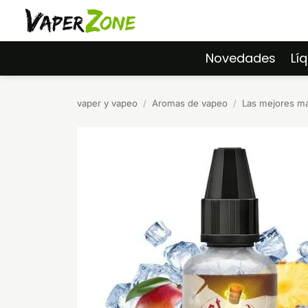
Saltar
al
contenido
Novedades
Lí
vaper y vapeo
/
Aromas de vapeo
/
Las mejores m