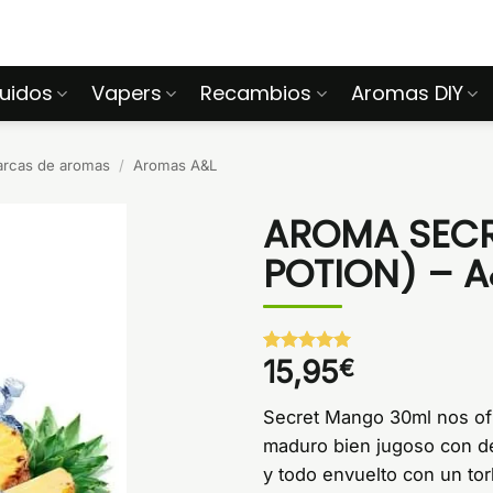
quidos
Vapers
Recambios
Aromas DIY
arcas de aromas
/
Aromas A&L
AROMA SECR
POTION) – A
15,95
€
Valorado
1
con
5
de 5
en base a
Secret Mango 30ml nos of
valoración
de un
maduro bien jugoso con de
cliente
y todo envuelto con un tor