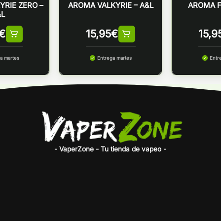
YRIE ZERO –
AROMA VALKYRIE – A&L
AROMA F
&L
€
15,95
€
15,9
a martes
Entrega martes
Entr
- VaperZone - Tu tienda de vapeo -