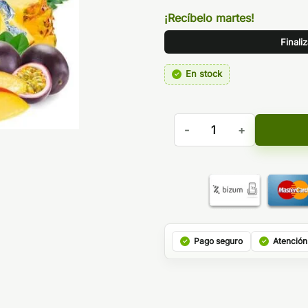
¡Recíbelo martes!
Finali
En stock
AROMA SECRET MANGO (HID
Pago seguro
Atención