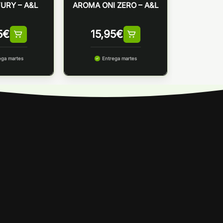
URY – A&L
AROMA ONI ZERO – A&L
5
€
15,95
€
ega martes
Entrega martes