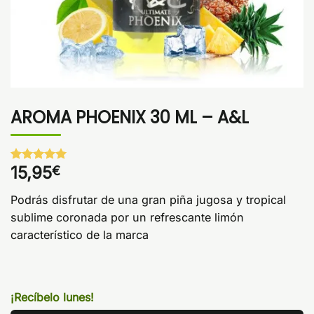
AROMA PHOENIX 30 ML – A&L
15,95
€
Valorado
1
con
5
de 5
en base a
Podrás disfrutar de una gran piña jugosa y tropical
valoración
de un
sublime coronada por un refrescante limón
cliente
característico de la marca
¡Recíbelo lunes!