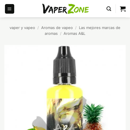
Saltar
al
contenido
vaper y vapeo
/
Aromas de vapeo
/
Las mejores marcas de
aromas
/
Aromas A&L