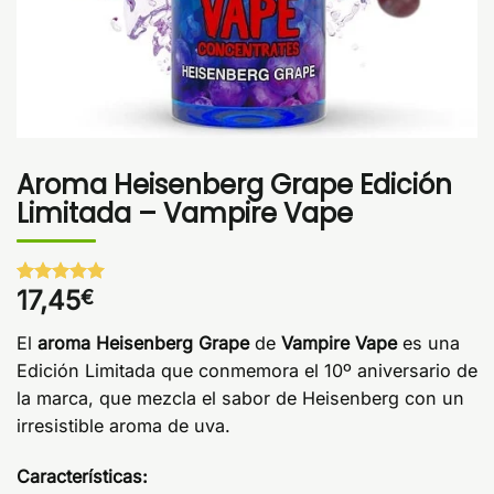
Aroma Heisenberg Grape Edición
Limitada – Vampire Vape
17,45
€
Valorado
1
con
5
de 5
en base a
El
aroma Heisenberg Grape
de
Vampire Vape
es una
valoración
de un
Edición Limitada que conmemora el 10º aniversario de
cliente
la marca, que mezcla el sabor de Heisenberg con un
irresistible aroma de uva.
Características: