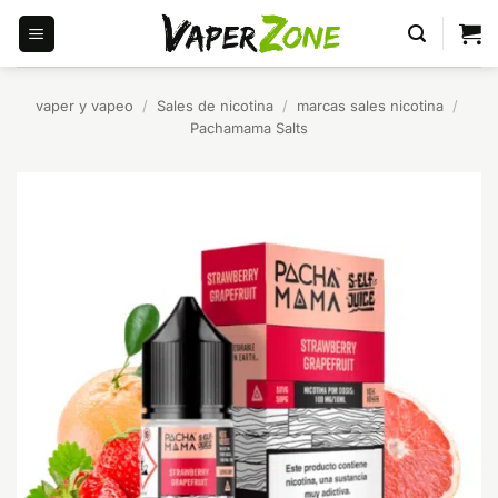
Saltar
al
contenido
vaper y vapeo
/
Sales de nicotina
/
marcas sales nicotina
/
Pachamama Salts