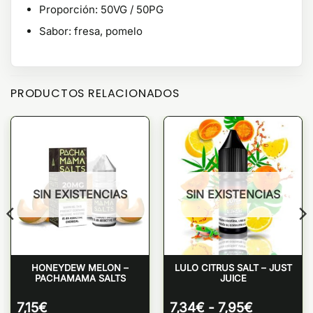
Proporción: 50VG / 50PG
Sabor: fresa, pomelo
PRODUCTOS RELACIONADOS
SIN EXISTENCIAS
SIN EXISTENCIAS
HONEYDEW MELON –
LULO CITRUS SALT – JUST
PACHAMAMA SALTS
JUICE
Rango
7,15
€
7,34
€
-
7,95
€