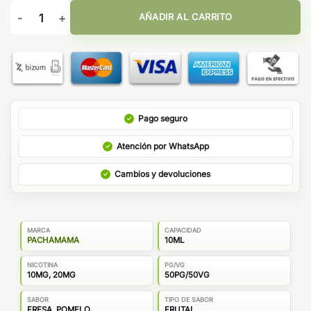
Pachamama Self Juice Salts Strawberry Grapefruit 10ml cantid
AÑADIR AL CARRITO
Pago seguro
Atención por WhatsApp
Cambios y devoluciones
MARCA
CAPACIDAD
PACHAMAMA
10ML
NICOTINA
PG/VG
10MG, 20MG
50PG/50VG
SABOR
TIPO DE SABOR
FRESA, POMELO
FRUTAL