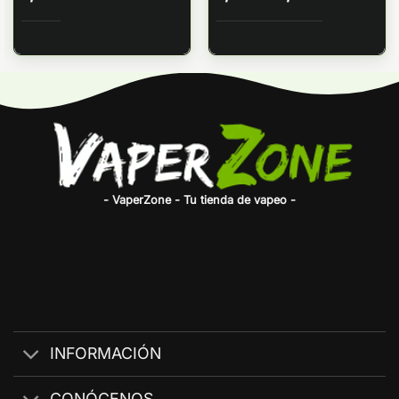
de
precios:
desde
7,34€
hasta
7,95€
- VaperZone - Tu tienda de vapeo -
INFORMACIÓN
CONÓCENOS