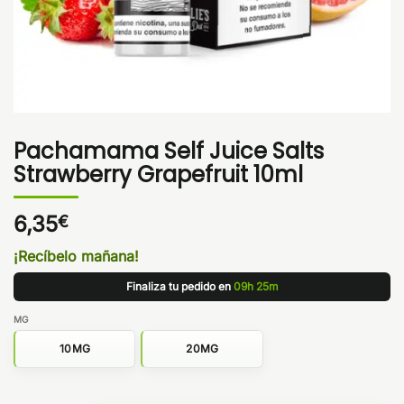
Pachamama Self Juice Salts
Strawberry Grapefruit 10ml
6,35
€
¡Recíbelo mañana!
Finaliza tu pedido en
09h 25m
MG
10MG
20MG