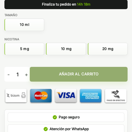
Finaliza tu pedido en
14h 18m
TAMAÑO
10 ml
NICOTINA
5 mg
10 mg
20 mg
SALES WATERMELON KIWI STRAWBERRY - KINGS CREST cant
AÑADIR AL CARRITO
Pago seguro
Atención por WhatsApp