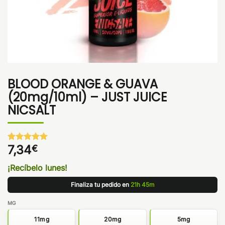
BLOOD ORANGE & GUAVA
(20mg/10ml) – JUST JUICE
NICSALT
7,34
€
Valorado
1
con
5
de 5
en base a
¡Recíbelo lunes!
valoración
de un
Finaliza tu pedido en
21h 45m
cliente
MG
11mg
20mg
5mg