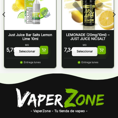
Just Juice Bar Salts Lemon
LEMONADE (20mg/10ml) –
Lime 10ml
JUST JUICE NICSALT
MG
MG
5,75
€
7,34
€
Entrega lunes
Entrega lunes
- VaperZone - Tu tienda de vapeo -