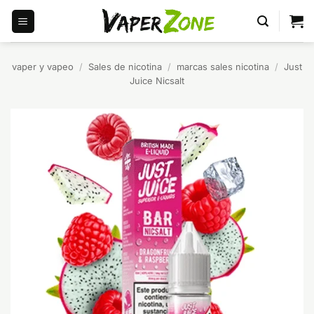
Saltar
al
contenido
vaper y vapeo
/
Sales de nicotina
/
marcas sales nicotina
/
Just
Juice Nicsalt