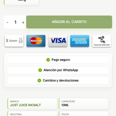
Just Juice Bar Salts Dragon Fruit Raspberry 10ml cantidad
AÑADIR AL CARRITO
Pago seguro
Atención por WhatsApp
Cambios y devoluciones
MARCA
CAPACIDAD
JUST JUICE NICSALT
10ML
NICOTINA
PG/VG