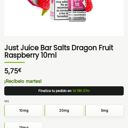
Just Juice Bar Salts Dragon Fruit
Raspberry 10ml
5,75
€
¡Recíbelo martes!
Finaliza tu pedido en
1d 18h 57m
MG
10mg
20mg
5mg
15mg