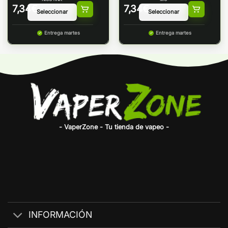
7,34
€
7,34
€
Entrega martes
Entrega martes
- VaperZone - Tu tienda de vapeo -
INFORMACIÓN