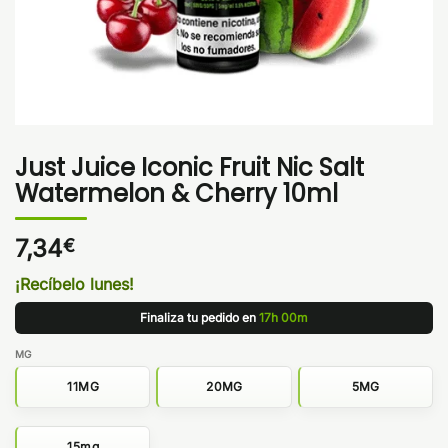
Just Juice Iconic Fruit Nic Salt
Watermelon & Cherry 10ml
7,34
€
¡Recíbelo lunes!
Finaliza tu pedido en
17h 00m
MG
11MG
20MG
5MG
15mg