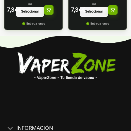
Coconut 10ml
NICSALT
MG
MG
7,34
€
7,34
€
Entrega lunes
Entrega lunes
- VaperZone - Tu tienda de vapeo -
INFORMACIÓN