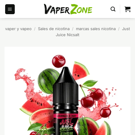
Saltar
al
contenido
vaper y vapeo
/
Sales de nicotina
/
marcas sales nicotina
/
Just
Juice Nicsalt