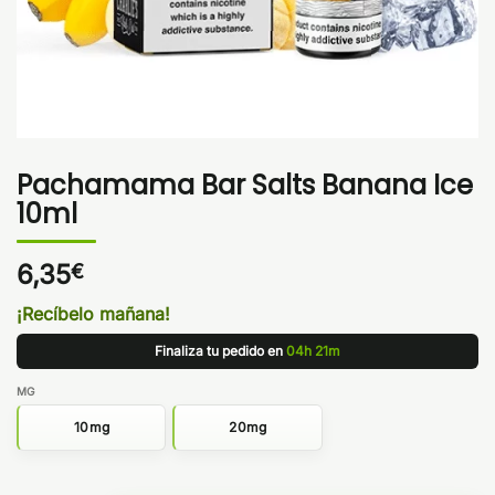
Pachamama Bar Salts Banana Ice
10ml
6,35
€
¡Recíbelo mañana!
Finaliza tu pedido en
04h 21m
MG
10mg
20mg