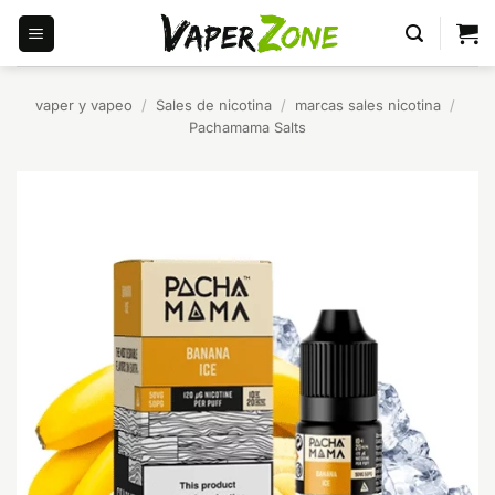
Saltar
al
contenido
vaper y vapeo
/
Sales de nicotina
/
marcas sales nicotina
/
Pachamama Salts