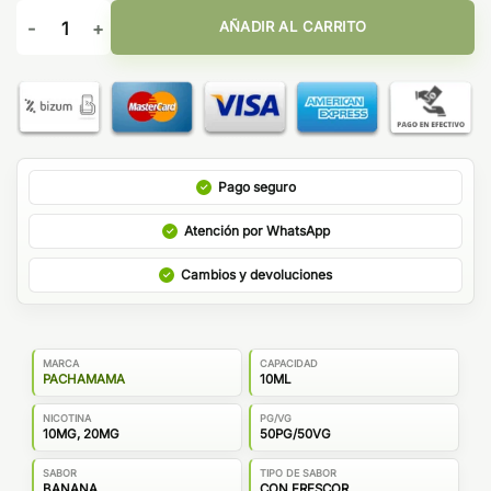
Pachamama Bar Salts Banana Ice 10ml cantidad
AÑADIR AL CARRITO
Pago seguro
Atención por WhatsApp
Cambios y devoluciones
MARCA
CAPACIDAD
PACHAMAMA
10ML
NICOTINA
PG/VG
10MG, 20MG
50PG/50VG
SABOR
TIPO DE SABOR
BANANA
CON FRESCOR