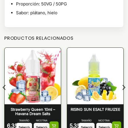
Proporción: 50VG / 50PG
Sabor: plátano, hielo
PRODUCTOS RELACIONADOS
Strawberry Queen 10ml –
RISING SUN ESALT FRUIZEE
Havana Dream Salts
TAMAÑO
NICOTINA
TAMAÑO
NICOTINA
6,35
€
5,35
€