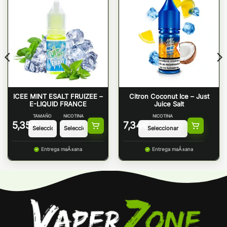
ICEE MINT ESALT FRUIZEE –
Citron Coconut Ice – Just
E-LIQUID FRANCE
Juice Salt
TAMAÑO
NICOTINA
NICOTINA
5,35
€
7,34
€
Entrega maÃ±ana
Entrega maÃ±ana