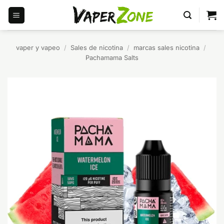
Saltar
al
contenido
vaper y vapeo
/
Sales de nicotina
/
marcas sales nicotina
/
Pachamama Salts