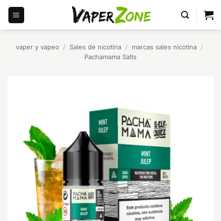
Saltar
al
contenido
vaper y vapeo
/
Sales de nicotina
/
marcas sales nicotina
/
Pachamama Salts