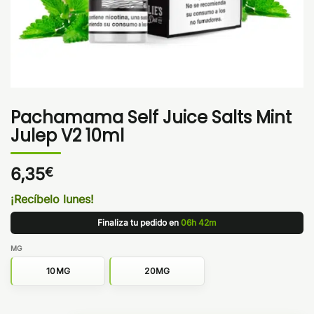
Pachamama Self Juice Salts Mint
Julep V2 10ml
6,35
€
¡Recíbelo lunes!
Finaliza tu pedido en
06h 42m
MG
10MG
20MG