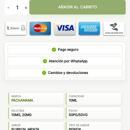
Pachamama Self Juice Salts Mint Julep V2 10ml cantidad
AÑADIR AL CARRITO
Pago seguro
Atención por WhatsApp
Cambios y devoluciones
MARCA
CAPACIDAD
PACHAMAMA
10ML
NICOTINA
PG/VG
10MG, 20MG
50PG/50VG
SABOR
TIPO DE SABOR
BURBON, MENTA
BEBIDA