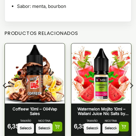
Sabor: menta, bourbon
PRODUCTOS RELACIONADOS
Coffeew 10ml – Oil4Vap
Watermelon Mojito 10ml –
Sales
Wailani Juice Nic Salts by
Bombo
TAMAÑO
NICOTINA
TAMAÑO
NICOTINA
6,35
€
6,35
€