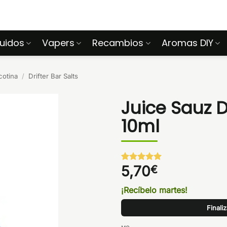
quidos
Vapers
Recambios
Aromas DIY
cotina
/
Drifter Bar Salts
Juice Sauz D
10ml
5,70
€
Valorado
1
con
5
de 5
en base a
¡Recíbelo martes!
valoración
de un
Finali
cliente