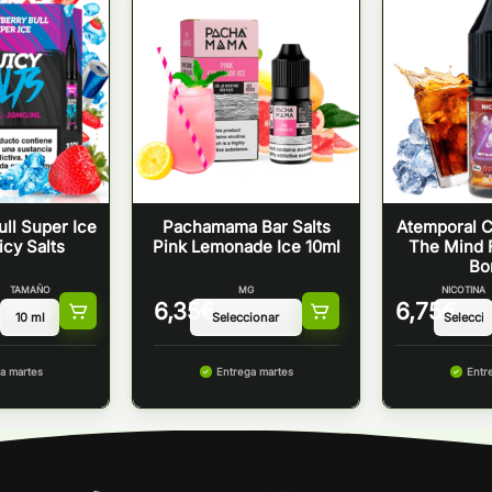
ll Super Ice
Pachamama Bar Salts
Atemporal C
icy Salts
Pink Lemonade Ice 10ml
The Mind F
Bo
TAMAÑO
MG
NICOTINA
6,35
€
6,75
€
a martes
Entrega martes
Entr