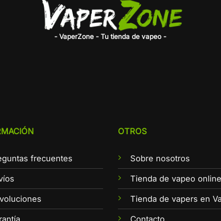
- VaperZone - Tu tienda de vapeo -
RMACIÓN
OTROS
eguntas frecuentes
Sobre nosotros
víos
Tienda de vapeo onlin
voluciones
Tienda de vapers en Va
rantía
Contacto