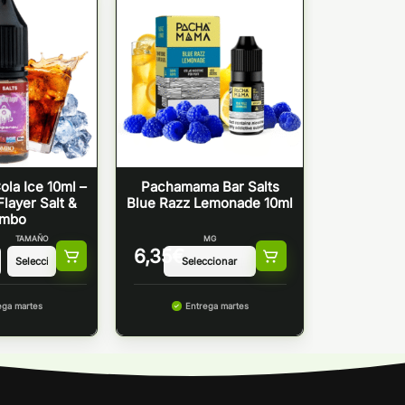
ola Ice 10ml –
Pachamama Bar Salts
layer Salt &
Blue Razz Lemonade 10ml
mbo
TAMAÑO
MG
6,35
€
ega martes
Entrega martes