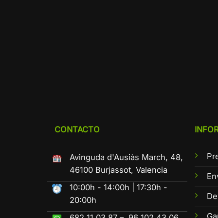
CONTACTO
INFO
Pr
Avinguda d'Ausiàs March, 48,
46100 Burjassot, Valencia
En
10:00h - 14:00h | 17:30h -
De
20:00h
Ga
682 11 03 87 – 96 102 43 06