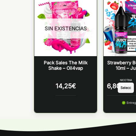
SIN EXISTENCIAS
ERRY
Pack Sales The Milk
Strawberry Bu
 SALES –
Shake – Oil4vap
10ml – Ju
TIAL VAPE
NICOTINA
NICOTINA
14,25
€
6,80
€
 martes
Entreg