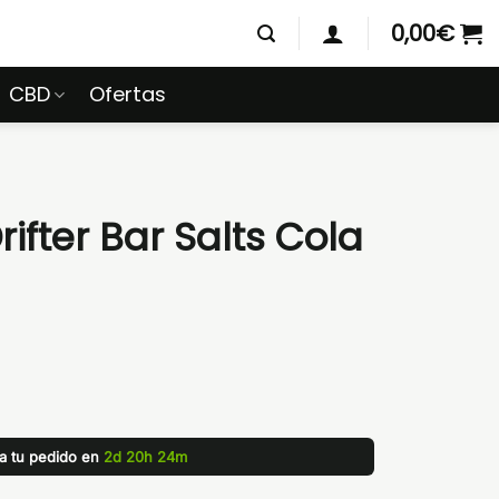
0,00
€
CBD
Ofertas
rifter Bar Salts Cola
za tu pedido en
2d 20h 24m