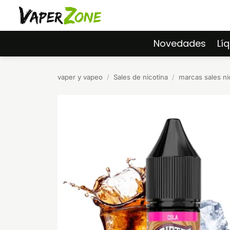
Saltar
al
contenido
Novedades
Lí
vaper y vapeo
/
Sales de nicotina
/
marcas sales ni