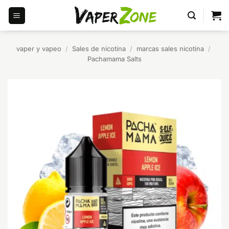
Saltar
al
contenido
vaper y vapeo
/
Sales de nicotina
/
marcas sales nicotina
/
Pachamama Salts