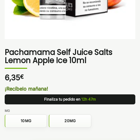
Pachamama Self Juice Salts
Lemon Apple Ice 10ml
6,35
€
¡Recíbelo mañana!
Finaliza tu pedido en
12h 47m
MG
10MG
20MG