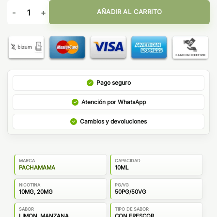
Pachamama Self Juice Salts Lemon Apple Ice 10ml cantidad
AÑADIR AL CARRITO
Pago seguro
Atención por WhatsApp
Cambios y devoluciones
MARCA
CAPACIDAD
PACHAMAMA
10ML
NICOTINA
PG/VG
10MG, 20MG
50PG/50VG
SABOR
TIPO DE SABOR
LIMON, MANZANA
CON FRESCOR