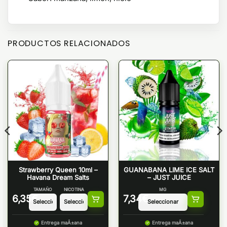
PRODUCTOS RELACIONADOS
Strawberry Queen 10ml –
GUANABANA LIME ICE SALT
Havana Dream Salts
– JUST JUICE
TAMAÑO
NICOTINA
MG
6,35
€
7,34
€
Entrega maÃ±ana
Entrega maÃ±ana