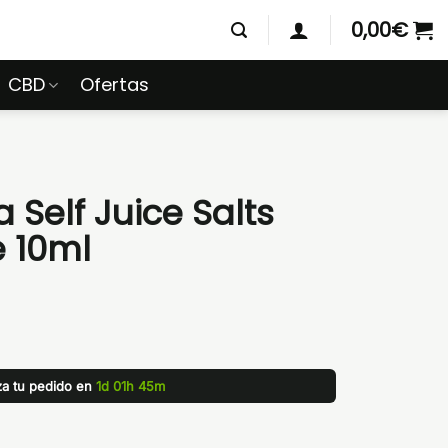
0,00
€
CBD
Ofertas
elf Juice Salts
e 10ml
iza tu pedido en
1d 01h 45m