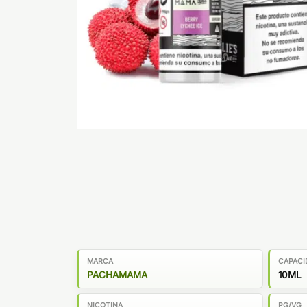
MARCA
CAPACI
PACHAMAMA
10ML
NICOTINA
PG/VG