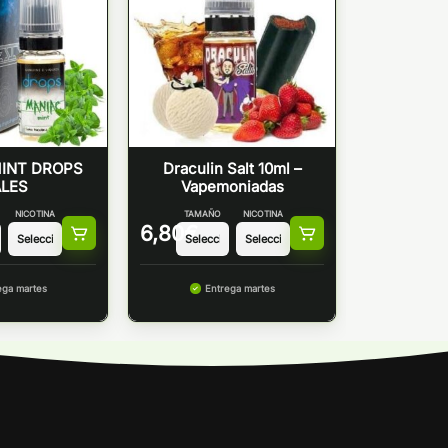
INT DROPS
Draculin Salt 10ml –
LES
Vapemoniadas
NICOTINA
TAMAÑO
NICOTINA
6,80
€
ega martes
Entrega martes