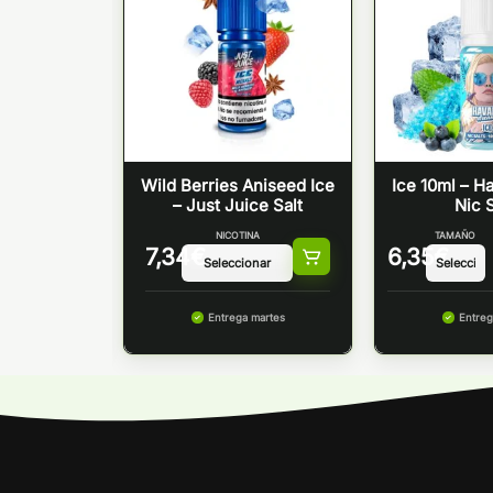
MER ESALT
Wild Berries Aniseed Ice
Ice 10ml – H
ZEE
– Just Juice Salt
Nic S
NICOTINA
NICOTINA
TAMAÑO
7,34
€
6,35
€
 martes
Entrega martes
Entreg