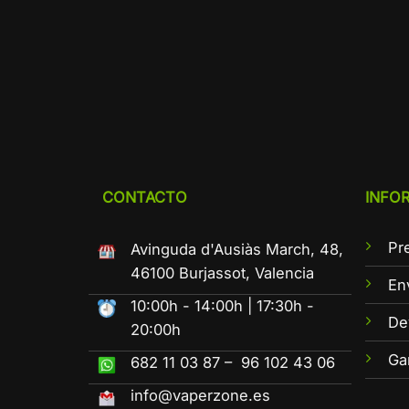
CONTACTO
INFO
Pr
Avinguda d'Ausiàs March, 48,
46100 Burjassot, Valencia
En
10:00h - 14:00h | 17:30h -
De
20:00h
Ga
682 11 03 87 – 96 102 43 06
info@vaperzone.es