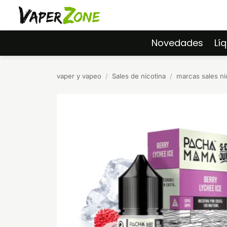
Saltar
al
contenido
Novedades
Lí
vaper y vapeo
/
Sales de nicotina
/
marcas sales ni