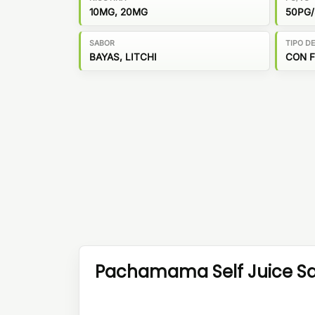
10MG, 20MG
50PG
SABOR
TIPO D
BAYAS, LITCHI
CON 
Pachamama Self Juice Sal