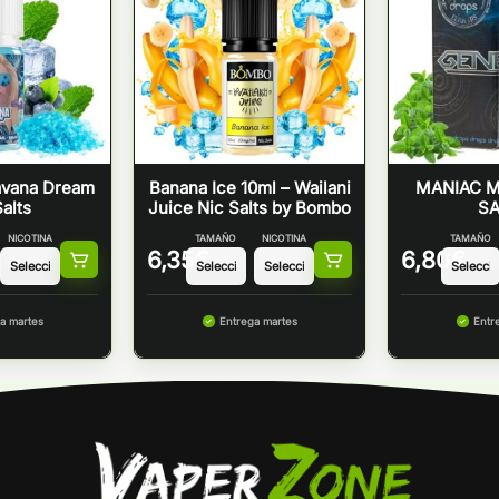
avana Dream
Banana Ice 10ml – Wailani
MANIAC M
alts
Juice Nic Salts by Bombo
SA
NICOTINA
TAMAÑO
NICOTINA
TAMAÑO
6,35
€
6,80
€
a martes
Entrega martes
Entr