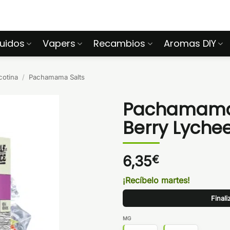
quidos
Vapers
Recambios
Aromas DIY
cotina
/
Pachamama Salts
Pachamama S
Berry Lyche
6,35
€
¡Recíbelo martes!
Final
MG