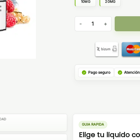
10MG
20MG
Pachamama Self Juice Salts B
Pago seguro
Atención
DAD
GUIA RAPIDA
Elige tu liquido co