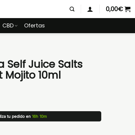
0,00
€
CBD
Ofertas
elf Juice Salts
 Mojito 10ml
liza tu pedido en
16h 10m