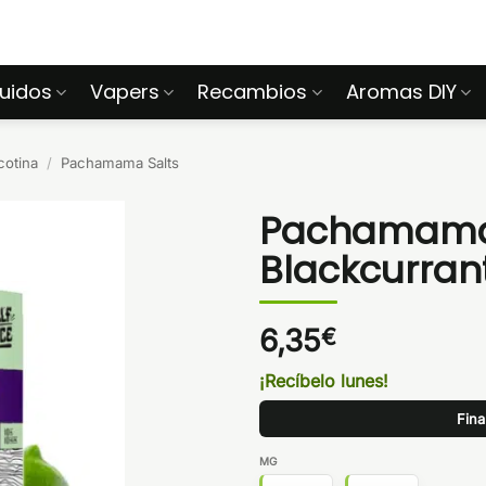
quidos
Vapers
Recambios
Aromas DIY
cotina
/
Pachamama Salts
Pachamama S
Blackcurrant
6,35
€
¡Recíbelo lunes!
Fina
MG