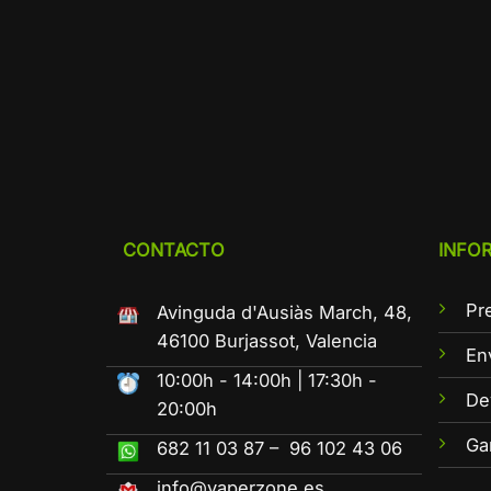
CONTACTO
INFO
Pr
Avinguda d'Ausiàs March, 48,
46100 Burjassot, Valencia
En
10:00h - 14:00h | 17:30h -
De
20:00h
Ga
682 11 03 87 – 96 102 43 06
info@vaperzone.es