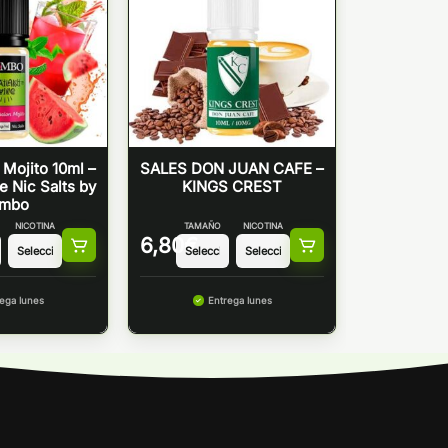
Mojito 10ml –
SALES DON JUAN CAFE –
e Nic Salts by
KINGS CREST
mbo
NICOTINA
TAMAÑO
NICOTINA
6,80
€
ega lunes
Entrega lunes