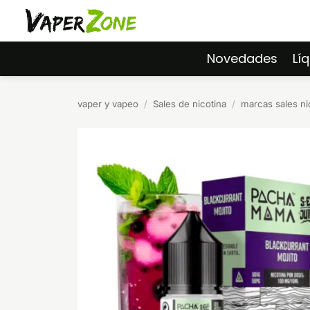
Saltar
al
contenido
Novedades
Lí
vaper y vapeo
/
Sales de nicotina
/
marcas sales ni