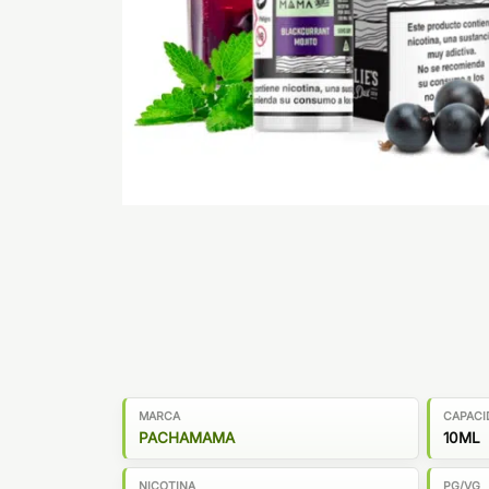
MARCA
CAPACI
PACHAMAMA
10ML
NICOTINA
PG/VG