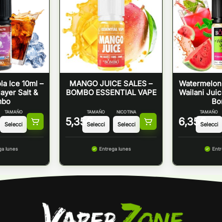
a Ice 10ml –
MANGO JUICE SALES –
Watermelon 
ayer Salt &
BOMBO ESSENTIAL VAPE
Wailani Juic
mbo
Bo
TAMAÑO
TAMAÑO
NICOTINA
TAMAÑO
5,35
€
6,35
€
ga lunes
Entrega lunes
Entr