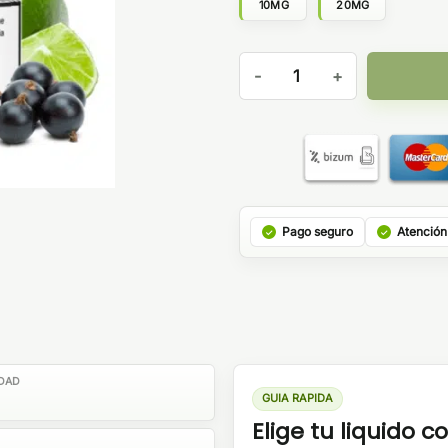
10MG
20MG
Pachamama Self Juice Salts B
Pago seguro
Atención
DAD
GUIA RAPIDA
Elige tu liquido co