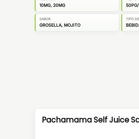
10MG, 20MG
50PG
SABOR
TIPO D
GROSELLA, MOJITO
BEBID
Pachamama Self Juice Sal