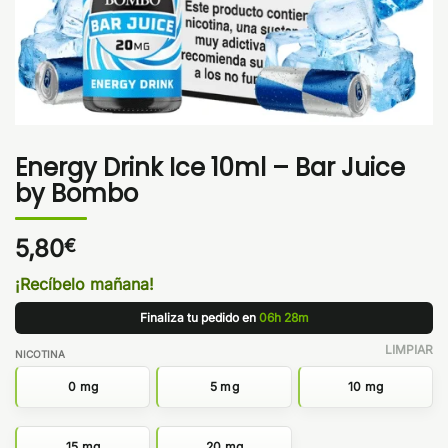
Energy Drink Ice 10ml – Bar Juice
by Bombo
5,80
€
¡Recíbelo mañana!
Finaliza tu pedido en
06h 28m
LIMPIAR
NICOTINA
0 mg
5 mg
10 mg
15 mg
20 mg