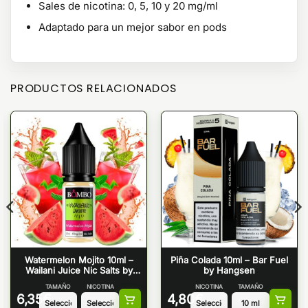
Sales de nicotina: 0, 5, 10 y 20 mg/ml
Adaptado para un mejor sabor en pods
PRODUCTOS RELACIONADOS
Watermelon Mojito 10ml –
Piña Colada 10ml – Bar Fuel
Wailani Juice Nic Salts by
by Hangsen
Bombo
TAMAÑO
NICOTINA
NICOTINA
TAMAÑO
6,35
€
4,80
€