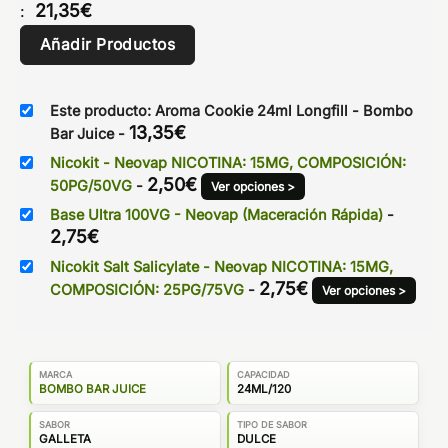
21,35
€
:
Añadir Productos
Este producto: Aroma Cookie 24ml Longfill - Bombo
13,35
€
Bar Juice
-
Nicokit - Neovap NICOTINA: 15MG, COMPOSICIÓN:
2,50
€
50PG/50VG
-
Ver opciones >
Base Ultra 100VG - Neovap (Maceración Rápida)
-
2,75
€
Nicokit Salt Salicylate - Neovap NICOTINA: 15MG,
2,75
€
COMPOSICIÓN: 25PG/75VG
-
Ver opciones >
MARCA
CAPACIDAD
BOMBO BAR JUICE
24ML/120
SABOR
TIPO DE SABOR
GALLETA
DULCE