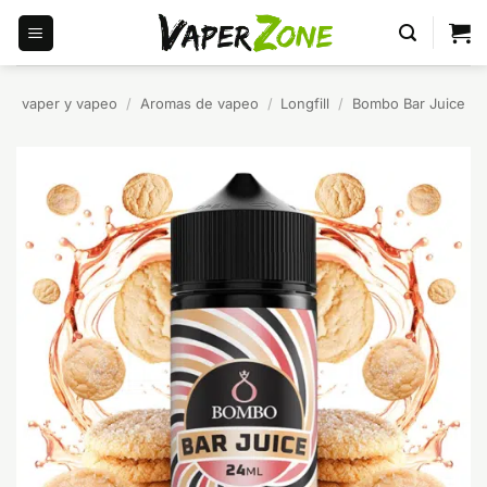
Saltar
al
contenido
vaper y vapeo
/
Aromas de vapeo
/
Longfill
/
Bombo Bar Juice