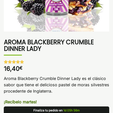
AROMA BLACKBERRY CRUMBLE
DINNER LADY
16,40
€
Valorado
1
con
5
de 5
en base a
Aroma Blackberry Crumble Dinner Lady es el clásico
valoración
de un
sabor que tiene el delicioso pastel de moras silvestres
cliente
procedente de Inglaterra.
¡Recíbelo martes!
Finaliza tu pedido en
1d 05h 56m