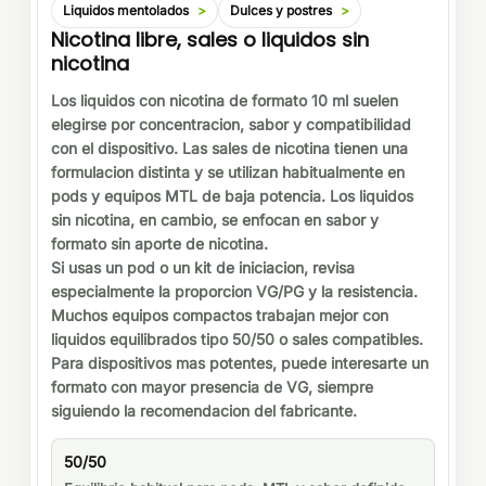
Liquidos mentolados
Dulces y postres
Nicotina libre, sales o liquidos sin
nicotina
Los liquidos con nicotina de formato 10 ml suelen
elegirse por concentracion, sabor y compatibilidad
con el dispositivo. Las sales de nicotina tienen una
formulacion distinta y se utilizan habitualmente en
pods y equipos MTL de baja potencia. Los liquidos
sin nicotina, en cambio, se enfocan en sabor y
formato sin aporte de nicotina.
Si usas un pod o un kit de iniciacion, revisa
especialmente la proporcion VG/PG y la resistencia.
Muchos equipos compactos trabajan mejor con
liquidos equilibrados tipo 50/50 o sales compatibles.
Para dispositivos mas potentes, puede interesarte un
formato con mayor presencia de VG, siempre
siguiendo la recomendacion del fabricante.
50/50