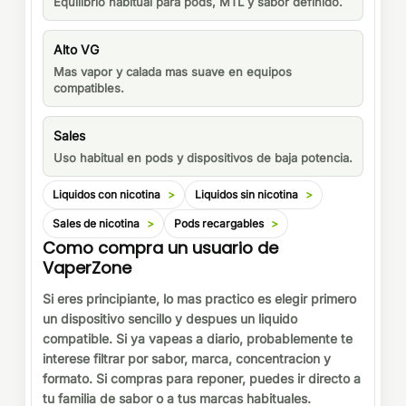
Equilibrio habitual para pods, MTL y sabor definido.
Alto VG
Mas vapor y calada mas suave en equipos
compatibles.
Sales
Uso habitual en pods y dispositivos de baja potencia.
Liquidos con nicotina
Liquidos sin nicotina
Sales de nicotina
Pods recargables
Como compra un usuario de
VaperZone
Si eres principiante, lo mas practico es elegir primero
un dispositivo sencillo y despues un liquido
compatible. Si ya vapeas a diario, probablemente te
interese filtrar por sabor, marca, concentracion y
formato. Si compras para reponer, puedes ir directo a
tu familia de sabor o a tus marcas habituales.