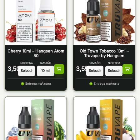
Cherry 10ml – Hangsen Atom
Old Town Tobacco 10ml –
50
Truvape by Hangsen
NICOTINA
TAMAÑO
TAMAÑO
NICOTINA
3,50
€
3,55
€
Entrega maÃ±ana
Entrega maÃ±ana