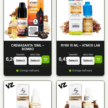
CREMASANTA 10ML –
RY69 10 ML – ATMOS LAB
BOMBO
TAMAÑO
NICOTINA
TAMAÑO
NICOTINA
6,26
€
6,45
€
Entrega maÃ±ana
Entrega maÃ±ana