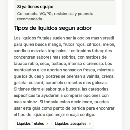
Si ya tienes equipo
Comprueba VG/PG, resistencia y potencia
recomendada.
Tipos de liquidos segun sabor
Los liquidos frutales suelen ser la opcion mas versatil
para quien busca mango, frutos rojos, citricos, melon,
sandia o mezclas tropicales. Los liquidos tabaquiles
concentran sabores mas sobrios, con matices de
tabaco rubio, seco, tostado, intenso o cremoso. Los
mentolados e ice aportan sensacion fresca, mientras
que los dulces y postres se orientan a vainilla, crema,
galleta, custard, caramelo o recetas mas golosas.
Si tienes claro el sabor que buscas, las categorias
especificas te ayudaran a comparar opciones con
mas rapidez. Si todavia estas decidiendo, puedes
usar esta guia como punto de partida para encontrar
el tipo de liquido que mejor encaja contigo.
Liquidos frutales
Liquidos tabaquiles