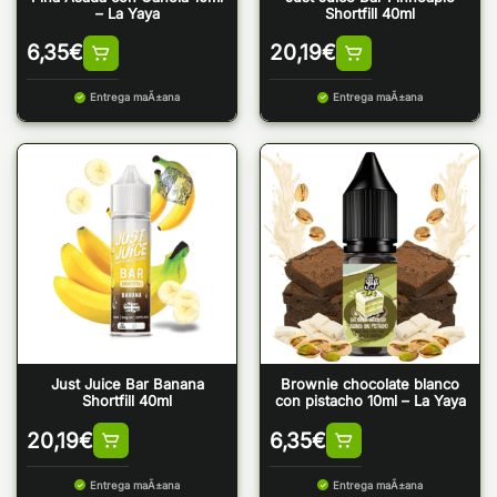
– La Yaya
Shortfill 40ml
6,35
€
20,19
€
Entrega maÃ±ana
Entrega maÃ±ana
Just Juice Bar Banana
Brownie chocolate blanco
Shortfill 40ml
con pistacho 10ml – La Yaya
20,19
€
6,35
€
Entrega maÃ±ana
Entrega maÃ±ana