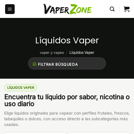
Saltar
al
contenido
Líquidos Vaper
vaper y vapeo
/
Líquidos Vaper
FILTRAR BÚSQUEDA
LÍQUIDOS VAPER
Encuentra tu líquido por sabor, nicotina o
uso diario
Elige líquidos originales para vapear con perfiles frutales, frescos,
tabaquiles o dulces, con acceso directo a las subcategorías más
usadas.