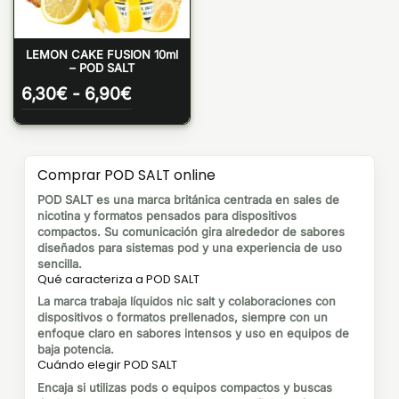
LEMON CAKE FUSION 10ml
– POD SALT
Rango
6,30
€
-
6,90
€
de
precios:
desde
6,30€
Comprar POD SALT online
hasta
6,90€
POD SALT es una marca británica centrada en sales de
nicotina y formatos pensados para dispositivos
compactos. Su comunicación gira alrededor de sabores
diseñados para sistemas pod y una experiencia de uso
sencilla.
Qué caracteriza a POD SALT
La marca trabaja líquidos nic salt y colaboraciones con
dispositivos o formatos prellenados, siempre con un
enfoque claro en sabores intensos y uso en equipos de
baja potencia.
Cuándo elegir POD SALT
Encaja si utilizas pods o equipos compactos y buscas