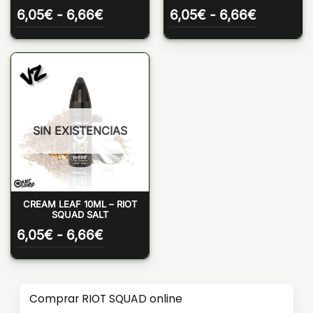
Rango
Rango
6,05
€
-
6,66
€
6,05
€
-
6,66
€
de
de
precios:
precios:
desde
desde
6,05€
6,05€
hasta
hasta
6,66€
6,66€
SIN EXISTENCIAS
CREAM LEAF 10ML – RIOT
SQUAD SALT
Rango
6,05
€
-
6,66
€
de
precios:
desde
6,05€
Comprar RIOT SQUAD online
hasta