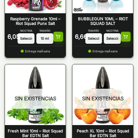
Raspberry Grenade 10ml –
BUBBLEGUN 10ML – RIOT
Riot Squad Punx Salt
SQUAD SALT
NICOTINA
TAMAÑO
TAMAÑO
NICOTINA
6,05
€
6,66
€
Entrega maÃ±ana
Entrega maÃ±ana
SIN EXISTENCIAS
SIN EXISTENCIAS
Fresh Mint 10ml – Riot Squad
Peach XL 10ml – Riot Squad
Bar EDTN Salt
Bar EDTN Salt