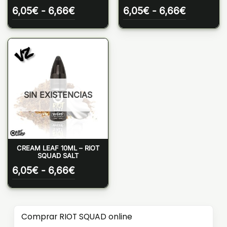
Rango
Rango
6,05
€
-
6,66
€
6,05
€
-
6,66
€
de
de
precios:
precios:
desde
desde
6,05€
6,05€
hasta
hasta
6,66€
6,66€
SIN EXISTENCIAS
CREAM LEAF 10ML – RIOT
SQUAD SALT
Rango
6,05
€
-
6,66
€
de
precios:
desde
6,05€
Comprar RIOT SQUAD online
hasta