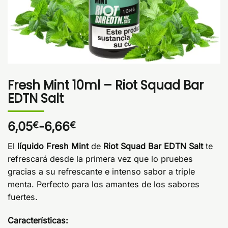
Fresh Mint 10ml – Riot Squad Bar
EDTN Salt
Rango
6,05
-
6,66
€
€
de
El
líquido Fresh Mint
de
Riot Squad Bar EDTN Salt
te
precios:
refrescará desde la primera vez que lo pruebes
desde
gracias a su refrescante e intenso sabor a triple
6,05€
menta. Perfecto para los amantes de los sabores
hasta
6,66€
fuertes.
Características: