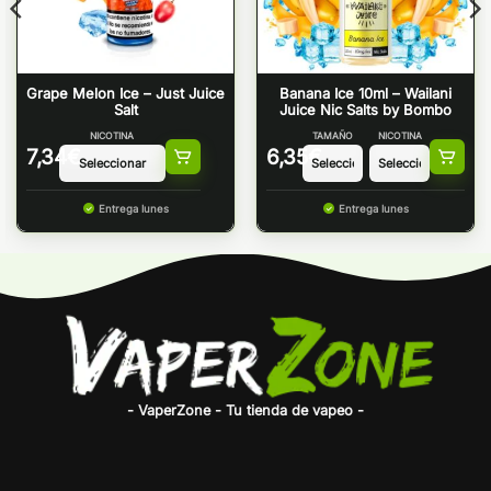
Grape Melon Ice – Just Juice
Banana Ice 10ml – Wailani
Salt
Juice Nic Salts by Bombo
NICOTINA
TAMAÑO
NICOTINA
7,34
€
6,35
€
Entrega lunes
Entrega lunes
- VaperZone - Tu tienda de vapeo -