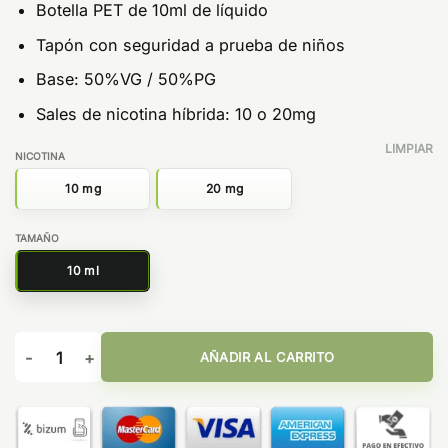
Botella PET de 10ml de líquido
Tapón con seguridad a prueba de niños
Base: 50%VG / 50%PG
Sales de nicotina híbrida: 10 o 20mg
LIMPIAR
NICOTINA
10 mg
20 mg
TAMAÑO
10 ml
Fresh Mint 10ml - Riot Squad Bar EDTN Salt cantidad
AÑADIR AL CARRITO