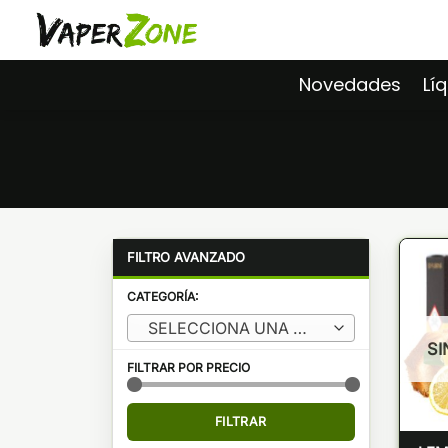
Saltar
al
contenido
Novedades
Lí
CATEGORÍA:
SELECCIONA UNA CATEGORÍA
SI
FILTRAR POR PRECIO
Precio
Precio
FILTRAR
mínimo
máximo