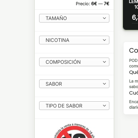
LEM
Precio:
6€
—
7€
1
6
TAMAÑO
NICOTINA
Co
POD 
COMPOSICIÓN
comu
Qué
La m
SABOR
sabo
Cuá
Enca
TIPO DE SABOR
diari