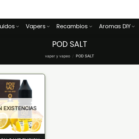
quidos
Vapers
Recambios
Aromas DIY
POD SALT
vaper y vapeo
/
POD SALT
N EXISTENCIAS