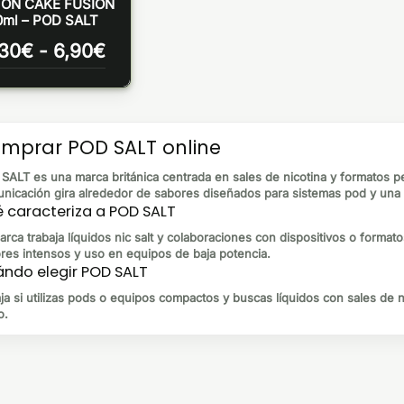
ON CAKE FUSION
0ml – POD SALT
Rango
,30
€
-
6,90
€
de
precios:
desde
6,30€
hasta
mprar POD SALT online
6,90€
SALT es una marca británica centrada en sales de nicotina y formatos p
nicación gira alrededor de sabores diseñados para sistemas pod y una e
 caracteriza a POD SALT
arca trabaja líquidos nic salt y colaboraciones con dispositivos o forma
res intensos y uso en equipos de baja potencia.
ndo elegir POD SALT
ja si utilizas pods o equipos compactos y buscas líquidos con sales de n
o.