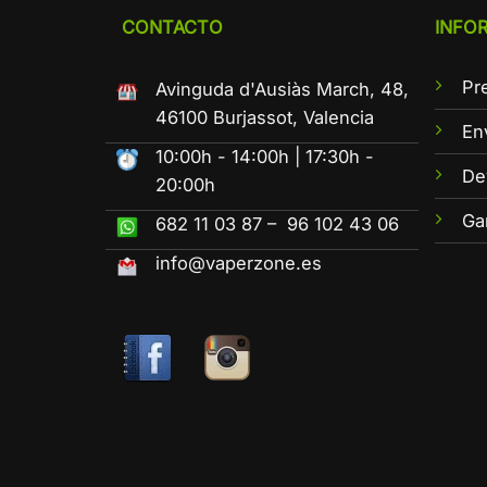
CONTACTO
INFO
Pr
Avinguda d'Ausiàs March, 48,
46100 Burjassot, Valencia
En
10:00h - 14:00h | 17:30h -
De
20:00h
Ga
682 11 03 87 – 96 102 43 06
info@vaperzone.es