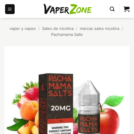
Saltar
al
contenido
vaper y vapeo
/
Sales de nicotina
/
marcas sales nicotina
/
Pachamama Salts