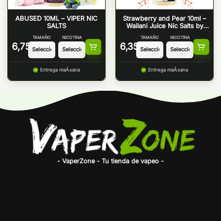
ABUSED 10ML – VIPER NIC
Strawberry and Pear 10ml –
SALTS
Wailani Juice Nic Salts by
Bombo
TAMAÑO
NICOTINA
TAMAÑO
NICOTINA
6,75
€
6,35
€
Entrega maÃ±ana
Entrega maÃ±ana
- VaperZone - Tu tienda de vapeo -