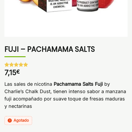
FUJI – PACHAMAMA SALTS
7,15
€
Valorado
1
con
5
de 5
en base a
Las sales de nicotina
Pachamama Salts Fuji
by
valoración
de un
Charlie’s Chalk Dust, tienen intenso sabor a manzana
cliente
fuji acompañado por suave toque de fresas maduras
y nectarinas
Agotado