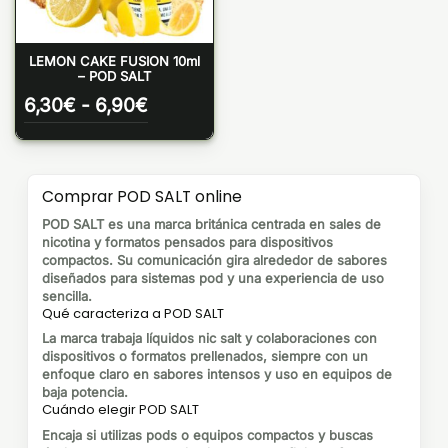
LEMON CAKE FUSION 10ml
– POD SALT
Rango
6,30
€
-
6,90
€
de
precios:
desde
6,30€
Comprar POD SALT online
hasta
6,90€
POD SALT es una marca británica centrada en sales de
nicotina y formatos pensados para dispositivos
compactos. Su comunicación gira alrededor de sabores
diseñados para sistemas pod y una experiencia de uso
sencilla.
Qué caracteriza a POD SALT
La marca trabaja líquidos nic salt y colaboraciones con
dispositivos o formatos prellenados, siempre con un
enfoque claro en sabores intensos y uso en equipos de
baja potencia.
Cuándo elegir POD SALT
Encaja si utilizas pods o equipos compactos y buscas