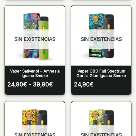
precios:
precio
desde
desde
24,90€
24,90
hasta
hasta
39,90€
39,90
SIN EXISTENCIAS
SIN EXISTENCIAS
Vaper Sativanol – Amnesia
Vaper CBD Full Spectrum
Iguana Smoke
Gorilla Glue Iguana Smoke
Rango
24,90
€
-
39,90
€
24,90
€
de
precios:
desde
24,90€
hasta
39,90€
SIN EXISTENCIAS
SIN EXISTENCIAS