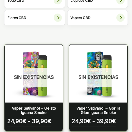
Todo CBD
Líquidos CBD
Flores CBD
Vapers CBD
SIN EXISTENCIAS
SIN EXISTENCIAS
Vaper Sativanol – Gelato
Vaper Sativanol – Gorilla
Iguana Smoke
Glue Iguana Smoke
Rango
Rang
24,90
€
-
39,90
€
24,90
€
-
39,90
€
de
de