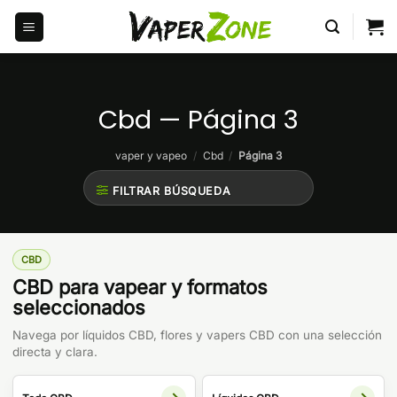
Saltar
al
contenido
Cbd — Página 3
vaper y vapeo
/
Cbd
/
Página 3
FILTRAR BÚSQUEDA
CBD
CBD para vapear y formatos
seleccionados
Navega por líquidos CBD, flores y vapers CBD con una selección
directa y clara.