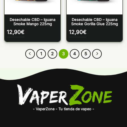
Desechable CBD – Iguana
Desechable CBD – Iguana
Smoke Mango 225mg
Smoke Gorilla Glue 225mg
12,90
€
12,90
€
1
2
3
4
5
- VaperZone - Tu tienda de vapeo -