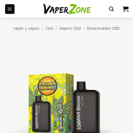
Saltar
al
contenido
vaper y vapeo
/
Cbd
/
Vapers Cbd
/
Desechables CBD