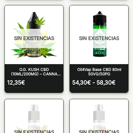
SIN EXISTENCIAS
SIN EXISTENCIAS
O.G. KUSH CBD
Oil4Vap Base CBD 80ml
(10ML/200MG) – CANNA
50VG/50PG
JUICE
Rango
12,35
€
54,30
€
-
58,30
€
de
precio
desde
54,30
hasta
58,30
SIN EXISTENCIAS
SIN EXISTENCIAS