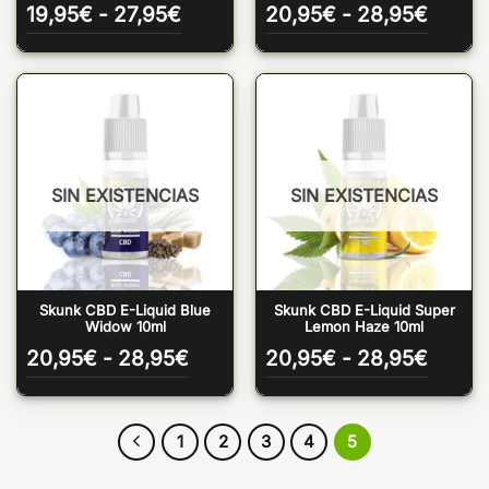
Rango
Rango
19,95
€
-
27,95
€
20,95
€
-
28,95
€
de
de
precios:
precio
desde
desde
19,95€
20,95
hasta
hasta
27,95€
28,95
SIN EXISTENCIAS
SIN EXISTENCIAS
Skunk CBD E-Liquid Blue
Skunk CBD E-Liquid Super
Widow 10ml
Lemon Haze 10ml
Rango
Rango
20,95
€
-
28,95
€
20,95
€
-
28,95
€
de
de
precios:
precio
desde
desde
20,95€
20,95
1
2
3
4
5
hasta
hasta
28,95€
28,95