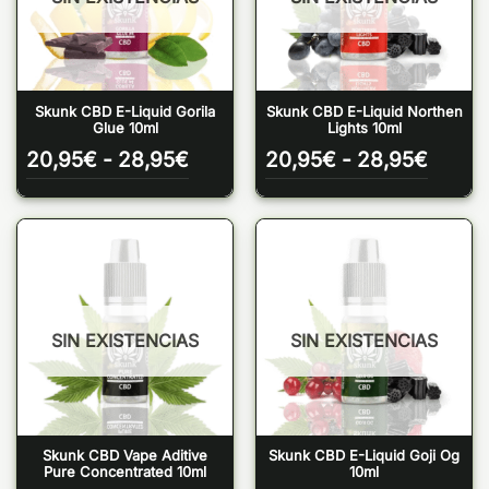
Skunk CBD E-Liquid Gorila
Skunk CBD E-Liquid Northen
Glue 10ml
Lights 10ml
Rango
Rango
20,95
€
-
28,95
€
20,95
€
-
28,95
€
de
de
precios:
precio
desde
desde
20,95€
20,95
hasta
hasta
28,95€
28,95
SIN EXISTENCIAS
SIN EXISTENCIAS
Skunk CBD Vape Aditive
Skunk CBD E-Liquid Goji Og
Pure Concentrated 10ml
10ml