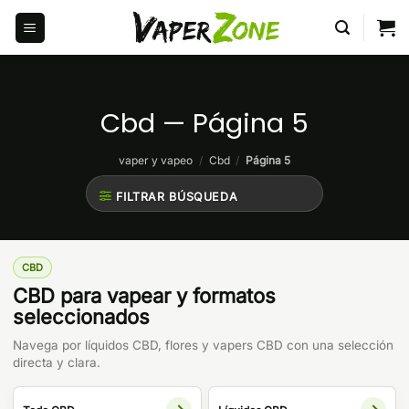
Saltar
al
contenido
Cbd — Página 5
vaper y vapeo
/
Cbd
/
Página 5
FILTRAR BÚSQUEDA
CBD
CBD para vapear y formatos
seleccionados
Navega por líquidos CBD, flores y vapers CBD con una selección
directa y clara.