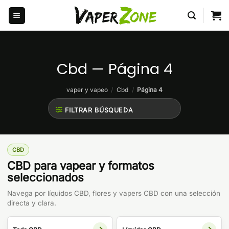
Saltar
al
contenido
Cbd — Página 4
vaper y vapeo
/
Cbd
/
Página 4
FILTRAR BÚSQUEDA
CBD
CBD para vapear y formatos
seleccionados
Navega por líquidos CBD, flores y vapers CBD con una selección
directa y clara.