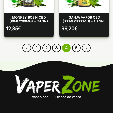
MONKEY ROSIN CBD
GANJA VAPOR CBD
(10ML/200MG) – CANNA
(100ML/3000MG) – CANNA
JUICE
JUICE
12,35
€
96,20
€
1
2
3
4
5
- VaperZone - Tu tienda de vapeo -