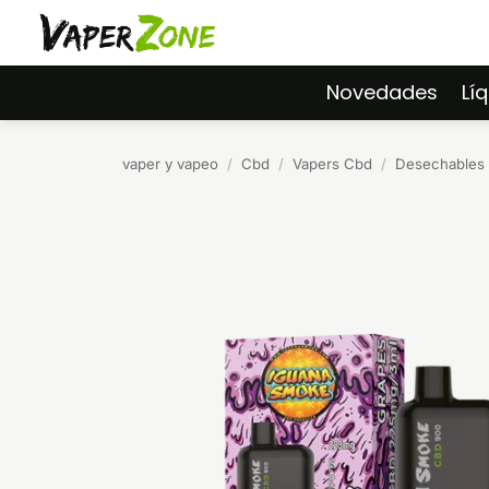
Saltar
al
contenido
Novedades
Lí
vaper y vapeo
/
Cbd
/
Vapers Cbd
/
Desechables