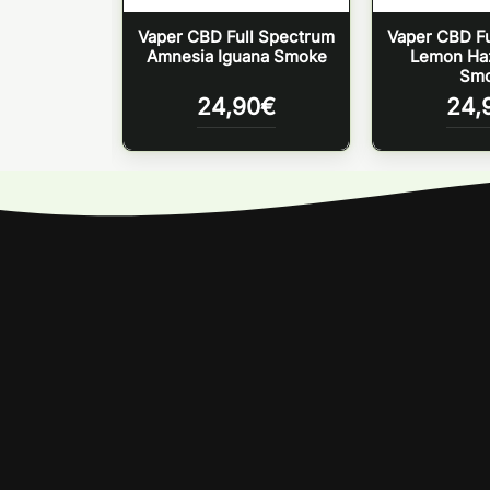
BD – Iguana
Vaper CBD Full Spectrum
Vaper CBD Fu
 Ice 225mg
Amnesia Iguana Smoke
Lemon Ha
Sm
0
€
24,90
€
24,