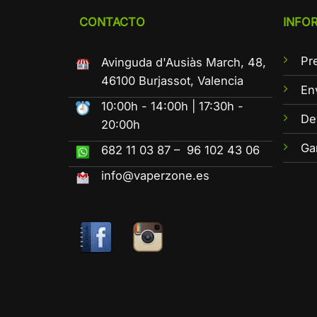
CONTACTO
INFO
Pr
Avinguda d'Ausiàs March, 48,
46100 Burjassot, Valencia
En
10:00h - 14:00h | 17:30h -
De
20:00h
Ga
682 11 03 87 – 96 102 43 06
info@vaperzone.es