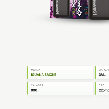
MARCA
CAPACI
IGUANA SMOKE
3ML
CALADAS
CBD
900
225m