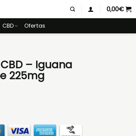
0,00
€
CBD
Ofertas
 CBD – Iguana
pe 225mg