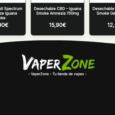
ll Spectrum
Desechable CBD – Iguana
Desechable 
ze Iguana
Smoke Amnesia 750mg
Smoke Ge
oke
90
€
15,90
€
12
- VaperZone - Tu tienda de vapeo -