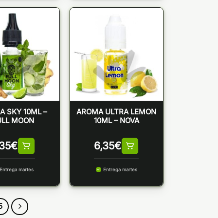
 SKY 10ML –
AROMA ULTRA LEMON
ULL MOON
10ML – NOVA
,35
€
6,35
€
Entrega martes
Entrega martes
5