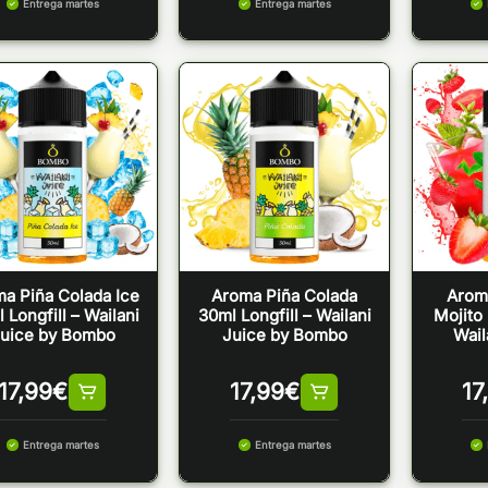
Entrega martes
Entrega martes
a Piña Colada Ice
Aroma Piña Colada
Arom
 Longfill – Wailani
30ml Longfill – Wailani
Mojito 
uice by Bombo
Juice by Bombo
Wail
17,99
€
17,99
€
17
Entrega martes
Entrega martes