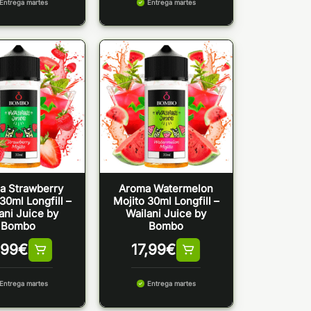
Entrega martes
Entrega martes
a Strawberry
Aroma Watermelon
30ml Longfill –
Mojito 30ml Longfill –
ani Juice by
Wailani Juice by
Bombo
Bombo
,99
€
17,99
€
Entrega martes
Entrega martes