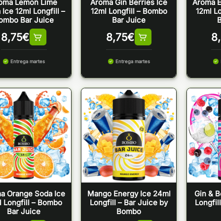
oma Lemon Lime
Aroma Gin Berries Ice
Aroma E
Ice 12ml Longfill –
12ml Longfill – Bombo
12ml L
ombo Bar Juice
Bar Juice
B
8,75
€
8,75
€
8
Entrega martes
Entrega martes
a Orange Soda Ice
Mango Energy Ice 24ml
Gin & B
l Longfill – Bombo
Longfill – Bar Juice by
Longfil
Bar Juice
Bombo