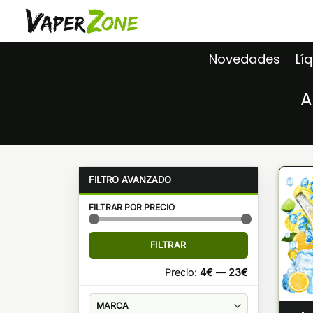
Saltar
al
contenido
Novedades
Lí
A
FILTRAR POR PRECIO
Precio
Precio
FILTRAR
mínimo
máximo
Precio:
4€
—
23€