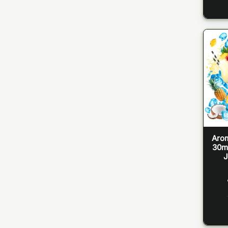
Arom
30ml
J