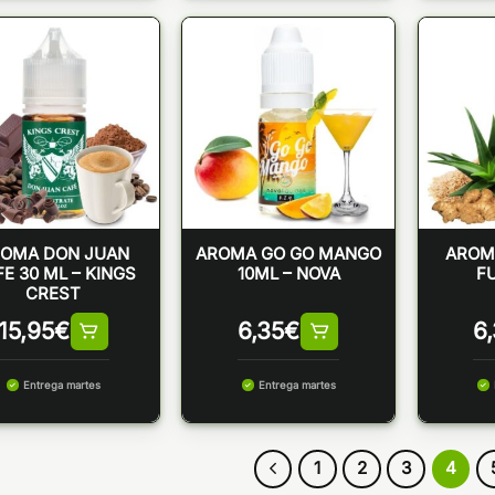
OMA DON JUAN
AROMA GO GO MANGO
AROMA
E 30 ML – KINGS
10ML – NOVA
F
CREST
15,95
€
6,35
€
6
Entrega martes
Entrega martes
1
2
3
4