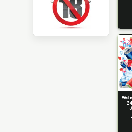
Wate
24
J