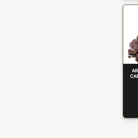
AR
CAF