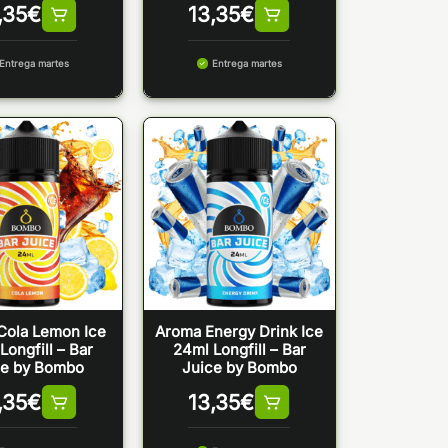
,35
€
13,35
€
Entrega martes
Entrega martes
Cola Lemon Ice
Aroma Energy Drink Ice
Longfill – Bar
24ml Longfill – Bar
ce by Bombo
Juice by Bombo
,35
€
13,35
€