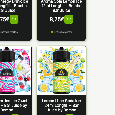
nergy Drink Ice
Aroma Cola Lemon Ice
ongfill – Bombo
12ml Longfill – Bombo
ar Juice
Bar Juice
,75
€
8,75
€
Entrega martes
Entrega martes
erries Ice 24ml
Lemon Lime Soda Ice
l – Bar Juice by
24ml Longfill – Bar
Bombo
Juice by Bombo