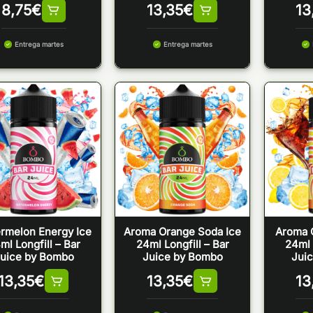
8,75
€
13,35
€
13
Entrega martes
Entrega martes
rmelon Energy Ice
Aroma Orange Soda Ice
Aroma 
ml Longfill – Bar
24ml Longfill – Bar
24ml 
uice by Bombo
Juice by Bombo
Jui
13,35
€
13,35
€
13