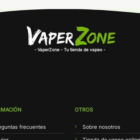
- VaperZone - Tu tienda de vapeo -
RMACIÓN
OTROS
eguntas frecuentes
Sobre nosotros
víos
Tienda de vapeo onlin