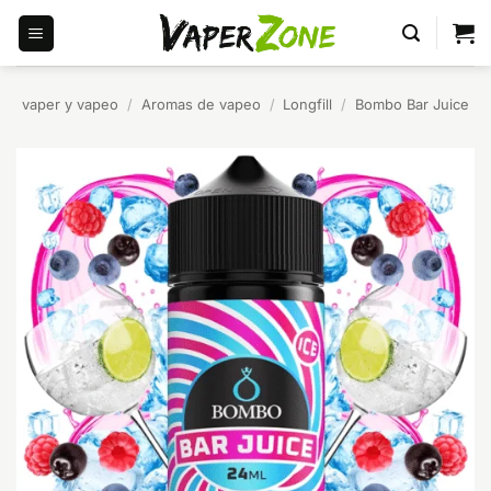
Saltar
al
contenido
vaper y vapeo
/
Aromas de vapeo
/
Longfill
/
Bombo Bar Juice