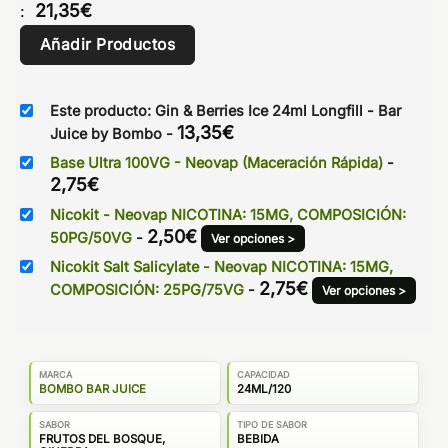
21,35
€
:
Añadir Productos
Este producto: Gin & Berries Ice 24ml Longfill - Bar
13,35
€
Juice by Bombo
-
Base Ultra 100VG - Neovap (Maceración Rápida)
-
2,75
€
Nicokit - Neovap NICOTINA: 15MG, COMPOSICIÓN:
2,50
€
50PG/50VG
-
Ver opciones >
Nicokit Salt Salicylate - Neovap NICOTINA: 15MG,
2,75
€
COMPOSICIÓN: 25PG/75VG
-
Ver opciones >
MARCA
CAPACIDAD
BOMBO BAR JUICE
24ML/120
SABOR
TIPO DE SABOR
FRUTOS DEL BOSQUE,
BEBIDA