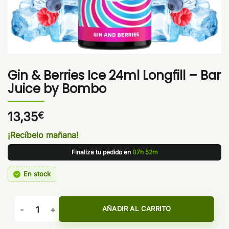
Gin & Berries Ice 24ml Longfill – Bar
Juice by Bombo
13,35
€
¡Recíbelo mañana!
Finaliza tu pedido en
07h 52m
En stock
Gin & Berries Ice 24ml Longfill - Bar Juice by Bombo cantid
AÑADIR AL CARRITO