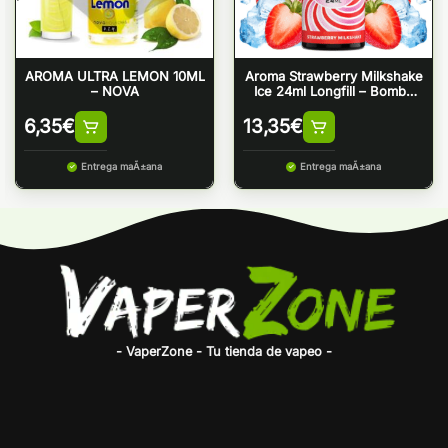
AROMA ULTRA LEMON 10ML
Aroma Strawberry Milkshake
– NOVA
Ice 24ml Longfill – Bombo
Bar Juice
6,35
€
13,35
€
Entrega maÃ±ana
Entrega maÃ±ana
- VaperZone - Tu tienda de vapeo -