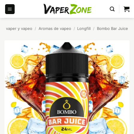
Saltar
al
contenido
vaper y vapeo
/
Aromas de vapeo
/
Longfill
/
Bombo Bar Juice