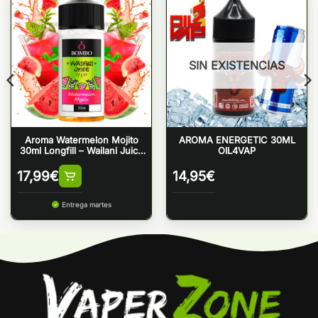
SIN EXISTENCIAS
Aroma Watermelon Mojito
AROMA ENERGETIC 30ML
30ml Longfill – Wailani Juice
OIL4VAP
by Bombo
17,99
€
14,95
€
Entrega martes