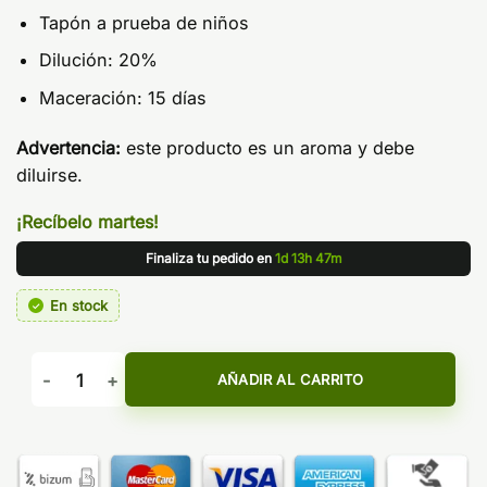
Tapón a prueba de niños
Dilución: 20%
Maceración: 15 días
Advertencia:
este producto es un aroma y debe
diluirse.
¡Recíbelo martes!
Finaliza tu pedido en
1d 13h 47m
En stock
Aroma Cola Lemon Ice 24ml Longfill - Bar Juice by Bombo c
AÑADIR AL CARRITO