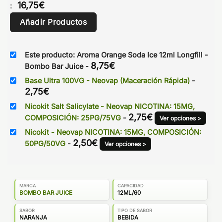
16,75
€
:
Añadir Productos
Este producto: Aroma Orange Soda Ice 12ml Longfill -
8,75
€
Bombo Bar Juice
-
Base Ultra 100VG - Neovap (Maceración Rápida)
-
2,75
€
Nicokit Salt Salicylate - Neovap NICOTINA: 15MG,
2,75
€
COMPOSICIÓN: 25PG/75VG
-
Ver opciones >
Nicokit - Neovap NICOTINA: 15MG, COMPOSICIÓN:
2,50
€
50PG/50VG
-
Ver opciones >
MARCA
CAPACIDAD
BOMBO BAR JUICE
12ML/60
SABOR
TIPO DE SABOR
NARANJA
BEBIDA