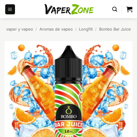
Saltar
al
contenido
vaper y vapeo
/
Aromas de vapeo
/
Longfill
/
Bombo Bar Juice