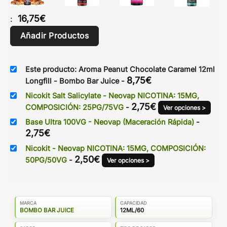
16,75
€
:
Añadir Productos
Este producto: Aroma Peanut Chocolate Caramel 12ml
8,75
€
Longfill - Bombo Bar Juice
-
Nicokit Salt Salicylate - Neovap NICOTINA: 15MG,
2,75
€
COMPOSICIÓN: 25PG/75VG
-
Ver opciones >
Base Ultra 100VG - Neovap (Maceración Rápida)
-
2,75
€
Nicokit - Neovap NICOTINA: 15MG, COMPOSICIÓN:
2,50
€
50PG/50VG
-
Ver opciones >
MARCA
CAPACIDAD
BOMBO BAR JUICE
12ML/60