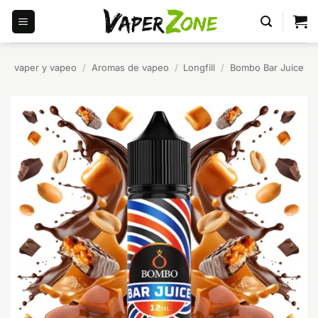
Saltar
al
contenido
vaper y vapeo
/
Aromas de vapeo
/
Longfill
/
Bombo Bar Juice