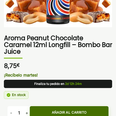
Aroma Peanut Chocolate
Caramel 12ml Longfill – Bombo Bar
Juice
8,75
€
¡Recíbelo martes!
Finaliza tu pedido en
2d 12h 24m
En stock
Aroma Peanut Chocolate Caramel 12ml Longfill - Bombo Bar
AÑADIR AL CARRITO