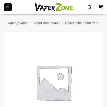
Saltar
al
contenido
vaper y vapeo
/
Vaper desechable
/
Desechables Bud Vape