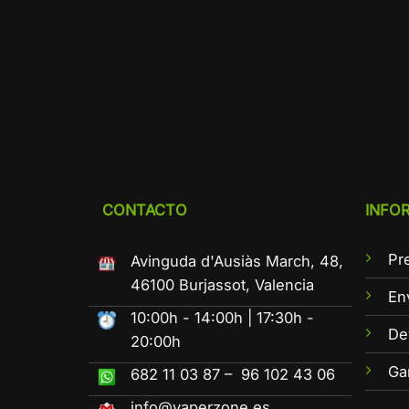
CONTACTO
INFO
Pr
Avinguda d'Ausiàs March, 48,
46100 Burjassot, Valencia
En
10:00h - 14:00h | 17:30h -
De
20:00h
Ga
682 11 03 87 – 96 102 43 06
info@vaperzone.es