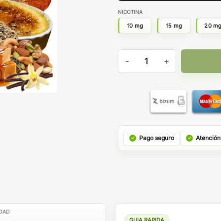
NICOTINA
10 mg
15 mg
20 m
Supra Aldonza Reserve Bombo
Pago seguro
Atención
DAD
GUIA RAPIDA