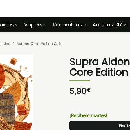
quidos
Vapers
Recambios
Aromas DIY
cotina
/
Bombo Core Edition Salts
Supra Aldo
Core Edition
5,90
€
¡Recíbelo martes!
Finali