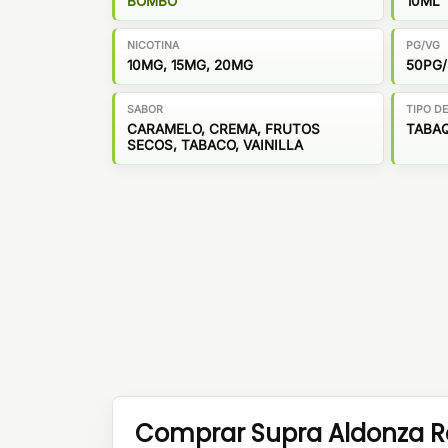
BOMBO
10ML
NICOTINA
PG/VG
10MG, 15MG, 20MG
50PG
SABOR
TIPO D
CARAMELO, CREMA, FRUTOS
TABAQ
SECOS, TABACO, VAINILLA
Comprar Supra Aldonza Re