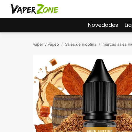
Saltar
al
contenido
Novedades
Lí
vaper y vapeo
/
Sales de nicotina
/
marcas sales ni