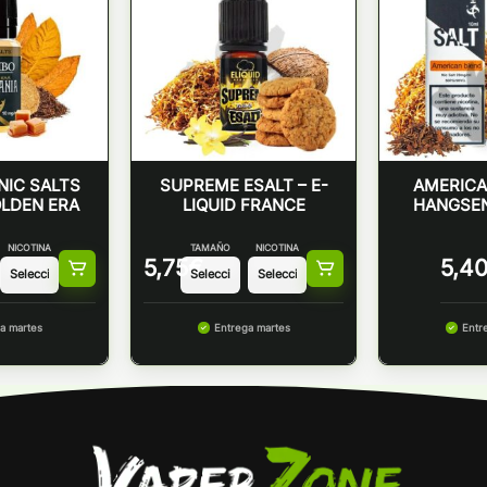
NIC SALTS
SUPREME ESALT – E-
AMERICA
LDEN ERA
LIQUID FRANCE
HANGSEN
NICOTINA
TAMAÑO
NICOTINA
5,75
€
5,4
a martes
Entrega martes
Entr