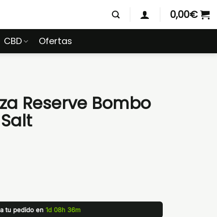
0,00
€
CBD
Ofertas
nza Reserve Bombo
 Salt
za tu pedido en
1d 08h 36m