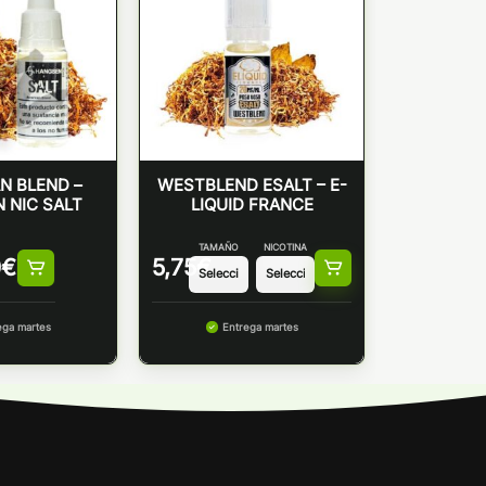
N BLEND –
WESTBLEND ESALT – E-
 NIC SALT
LIQUID FRANCE
TAMAÑO
NICOTINA
0
€
5,75
€
ega martes
Entrega martes