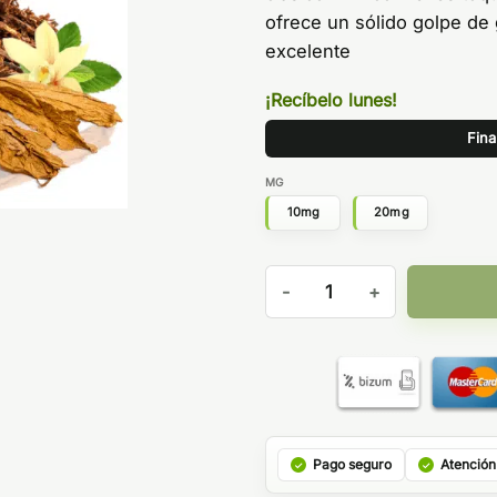
ofrece un sólido golpe de
excelente
¡Recíbelo lunes!
Fina
MG
10mg
20mg
TRIBECA SALES 10ML - HALO
Pago seguro
Atención