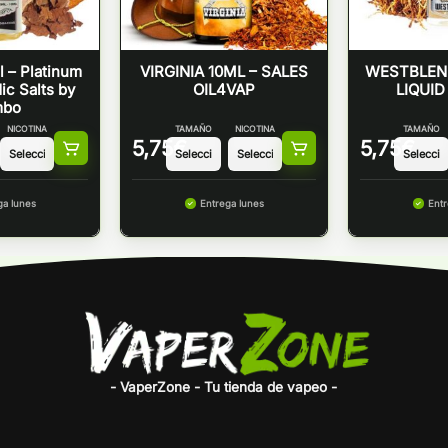
 – Platinum
VIRGINIA 10ML – SALES
WESTBLEND
c Salts by
OIL4VAP
LIQUID
mbo
NICOTINA
TAMAÑO
NICOTINA
TAMAÑO
5,75
€
5,75
€
ga lunes
Entrega lunes
Entr
- VaperZone - Tu tienda de vapeo -