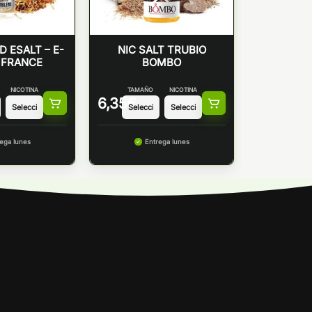
 ESALT – E-
NIC SALT TRUBIO
 FRANCE
BOMBO
NICOTINA
TAMAÑO
NICOTINA
6,35
€
ega lunes
Entrega lunes