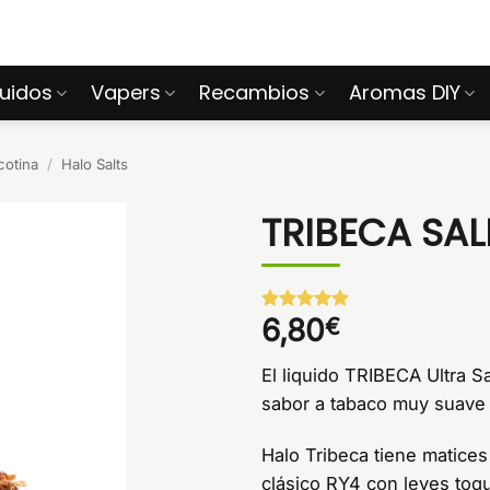
quidos
Vapers
Recambios
Aromas DIY
cotina
/
Halo Salts
TRIBECA SAL
6,80
€
Valorado
1
con
5
de 5
en base a
El liquido TRIBECA Ultra Sa
valoración
de un
sabor a tabaco muy suave y
cliente
Halo Tribeca tiene matices
clásico RY4 con leves toqu