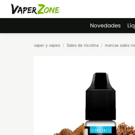
Saltar
al
contenido
Novedades
Lí
vaper y vapeo
/
Sales de nicotina
/
marcas sales ni