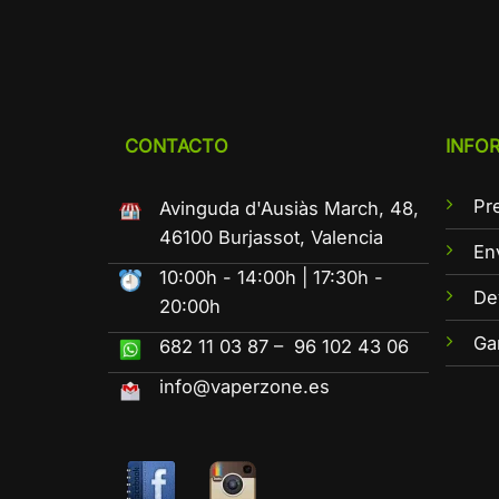
CONTACTO
INFO
Pr
Avinguda d'Ausiàs March, 48,
46100 Burjassot, Valencia
En
10:00h - 14:00h | 17:30h -
De
20:00h
Ga
682 11 03 87 – 96 102 43 06
info@vaperzone.es