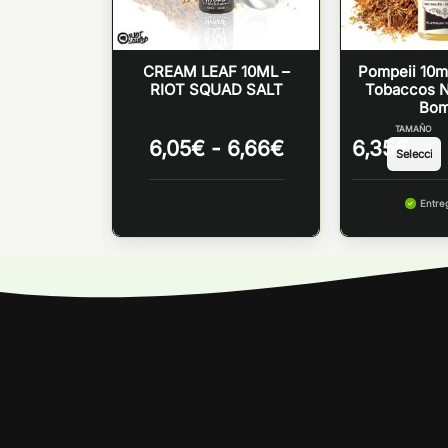
– SUKKA
CREAM LEAF 10ML –
Pompeii 10ml
TS
RIOT SQUAD SALT
Tobaccos Ni
Bo
TAMAÑO
Rango
6,05
€
-
6,66
€
6,35
€
de
precios:
 lunes
desde
Entre
6,05€
hasta
6,66€